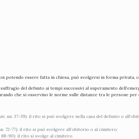
n potendo essere fatta in chiesa, può svolgersi in forma privata, com
n suffragio del defunto ai tempi successivi al superamento dell’eme
curando che si osservino le norme sulle distanze tra le persone per e
uie
, nn. 37-39): il rito si può svolgere nella casa del defunto o all’
nn. 72-77): il rito si può svolgere all’obitorio o al cimitero;
88-90): il rito si svolge al cimitero.