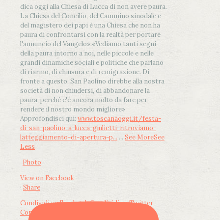
dica oggi alla Chiesa di Lucca di non avere paura.
La Chiesa del Concilio, del Cammino sinodale e
del magistero dei papi è una Chiesa che non ha
paura di confrontarsi con la realtà per portare
l'annuncio del Vangelo»
.
«Vediamo tanti segni
della paura intorno a noi, nelle piccole e nelle
grandi dinamiche sociali e politiche che parlano
di riarmo, di chiusura e di remigrazione. Di
fronte a questo, San Paolino direbbe alla nostra
società di non chiudersi, di abbandonare la
paura, perché c'è ancora molto da fare per
rendere il nostro mondo migliore»
Approfondisci qui:
www.toscanaoggi.it/festa-
di-san-paolino-a-lucca-giulietti-ritroviamo-
latteggiamento-di-apertura-p...
...
See More
See
Less
Photo
View on Facebook
·
Share
Condividi su Facebook
Condividi su Twitter
Condividi su LinkedIn
Condividi via email