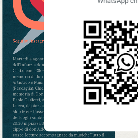
Segui su Instagram
Martedì 4 agosto2026
ore 11:30 - Lucca, Scuola
dell’Infanzia don Aldo Mei - Viale Castruccio
Castracani 435 - Inaugurazione murales in
memoria di don Aldo Mei curato dal Liceo
Artistico e Musicale “Passaglia”
.
ore 18 - Fiano
(Pescaglia), Chiesa parrocchiale - Messa in
memoria di Don Aldo Mei celebrata da mons.
Paolo Giulietti, Arcivescovo di Lucca
.
ore 20.30 -
Lucca, da piazza San Michele al Cippo di don
Aldo Mei - Passeggiata della Memoria in alcuni
dei luoghi simbolo della città. Ritrovo alle ore
20.30 in piazza San Michele con conclusione al
cippo di don Aldo Mei (Porta Elisa). Durante le
soste, letture accompagnate da musiche
Tutto il