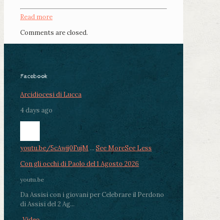
Read more
Comments are closed.
Facebook
Arcidiocesi di Lucca
4 days ago
youtu.be/5cAwjj0FujM
...
See More
See Less
Con gli occhi di Paolo del 1 Agosto 2026
youtu.be
Da Assisi con i giovani per Celebrare il Perdono
di Assisi del 2 Ag...
Video