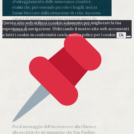
«l’atteggiamento delle minoranze creative:
realtà che, pur essendo piccole e fragili, non si
fanno bloccare dalla situazione di crisi, ma sono
capaci di intuire e praticare percorsi nuovi da
Questo sito web utilizza i cookie solamente per migliorare la tua
cui sorgono realtà diverse e per certi versi
esperienza di navigazione. Utilizzando il nostro sito web acconsenti
inedite».
a tutti i cookie in conformità con la nostra policy per i cookie.
Ok
Poi il messaggio dell’Arcivescovo alla Chiesa e
alla società:
«Io mi immagino che San Paolino