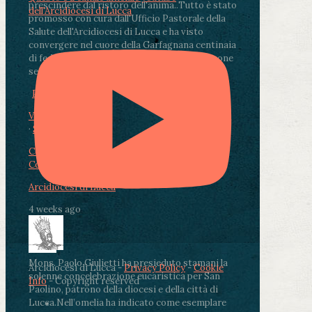
prescindere dal ristoro dell'anima.
.
Tutto è stato
dell'Arcidiocesi di Lucca
promosso con cura dall'Ufficio Pastorale della
Salute dell'Arcidiocesi di Lucca e ha visto
convergere nel cuore della Garfagnana centinaia
di fedeli, operatori sanitari, volontari e persone
segnate dalla malattia.
...
See More
See Less
Photo
View on Facebook
·
Share
Condividi su Facebook
Condividi su Twitter
Condividi su LinkedIn
Condividi via email
Arcidiocesi di Lucca
4 weeks ago
Mons. Paolo Giulietti ha presieduto stamani la
Arcidiocesi di Lucca -
Privacy Policy
-
Cookie
solenne concelebrazione eucaristica per San
Info
- Copyright reserved
Paolino, patrono della diocesi e della città di
Lucca.
Nell’omelia ha indicato come esemplare