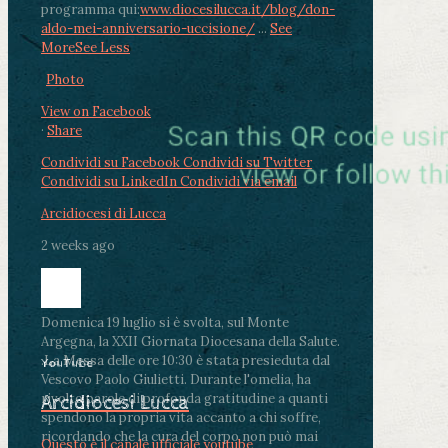
programma qui:
www.diocesilucca.it/blog/don-
aldo-mei-anniversario-uccisione/
...
See
More
See Less
Photo
View on Facebook
·
Share
Condividi su Facebook
Condividi su Twitter
Condividi su LinkedIn
Condividi via email
Arcidiocesi di Lucca
2 weeks ago
Domenica 19 luglio si è svolta, sul Monte
Argegna, la XXII Giornata Diocesana della Salute.
.
La Messa delle ore 10:30 è stata presieduta dal
YouTube
Vescovo Paolo Giulietti. Durante l'omelia, ha
rivolto parole di profonda gratitudine a quanti
Arcidiocesi Lucca
spendono la propria vita accanto a chi soffre,
ricordando che la cura del corpo non può mai
Questo è il canale ufficiale youtube