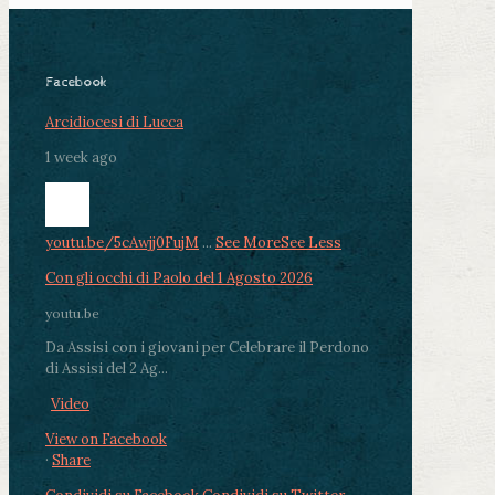
Facebook
Arcidiocesi di Lucca
1 week ago
youtu.be/5cAwjj0FujM
...
See More
See Less
Con gli occhi di Paolo del 1 Agosto 2026
youtu.be
Da Assisi con i giovani per Celebrare il Perdono
di Assisi del 2 Ag...
Video
View on Facebook
·
Share