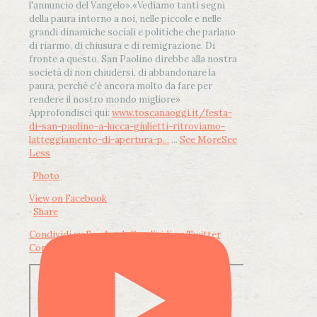
l'annuncio del Vangelo»
.
«Vediamo tanti segni
della paura intorno a noi, nelle piccole e nelle
grandi dinamiche sociali e politiche che parlano
di riarmo, di chiusura e di remigrazione. Di
fronte a questo, San Paolino direbbe alla nostra
società di non chiudersi, di abbandonare la
paura, perché c'è ancora molto da fare per
rendere il nostro mondo migliore»
Approfondisci qui:
www.toscanaoggi.it/festa-
di-san-paolino-a-lucca-giulietti-ritroviamo-
latteggiamento-di-apertura-p...
...
See More
See
Less
Photo
View on Facebook
·
Share
Condividi su Facebook
Condividi su Twitter
Condividi su LinkedIn
Condividi via email