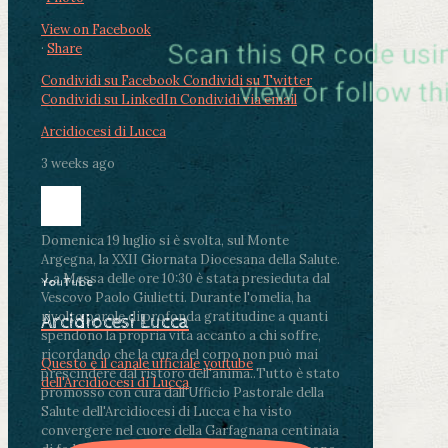
View on Facebook
·
Share
Condividi su Facebook
Condividi su Twitter
Condividi su LinkedIn
Condividi via email
Arcidiocesi di Lucca
3 weeks ago
Domenica 19 luglio si è svolta, sul Monte
Argegna, la XXII Giornata Diocesana della Salute.
.
La Messa delle ore 10:30 è stata presieduta dal
YouTube
Vescovo Paolo Giulietti. Durante l'omelia, ha
rivolto parole di profonda gratitudine a quanti
Arcidiocesi Lucca
spendono la propria vita accanto a chi soffre,
ricordando che la cura del corpo non può mai
Questo è il canale ufficiale youtube
prescindere dal ristoro dell'anima.
.
Tutto è stato
dell'Arcidiocesi di Lucca
promosso con cura dall'Ufficio Pastorale della
Salute dell'Arcidiocesi di Lucca e ha visto
convergere nel cuore della Garfagnana centinaia