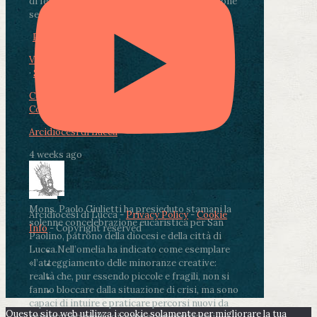
di fedeli, operatori sanitari, volontari e persone
segnate dalla malattia.
...
See More
See Less
Photo
View on Facebook
·
Share
Condividi su Facebook
Condividi su Twitter
Condividi su LinkedIn
Condividi via email
Arcidiocesi di Lucca
4 weeks ago
Mons. Paolo Giulietti ha presieduto stamani la
Arcidiocesi di Lucca -
Privacy Policy
-
Cookie
solenne concelebrazione eucaristica per San
Info
- Copyright reserved
Paolino, patrono della diocesi e della città di
Lucca.
Nell’omelia ha indicato come esemplare
«l’atteggiamento delle minoranze creative:
realtà che, pur essendo piccole e fragili, non si
fanno bloccare dalla situazione di crisi, ma sono
capaci di intuire e praticare percorsi nuovi da
Questo sito web utilizza i cookie solamente per migliorare la tua
cui sorgono realtà diverse e per certi versi