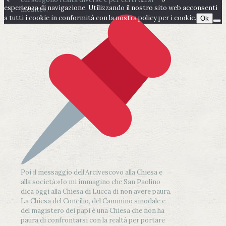
esperienza di navigazione. Utilizzando il nostro sito web acconsenti
inedite».
a tutti i cookie in conformità con la nostra policy per i cookie.
Ok
Poi il messaggio dell’Arcivescovo alla Chiesa e
alla società:
«Io mi immagino che San Paolino
dica oggi alla Chiesa di Lucca di non avere paura.
La Chiesa del Concilio, del Cammino sinodale e
del magistero dei papi è una Chiesa che non ha
paura di confrontarsi con la realtà per portare