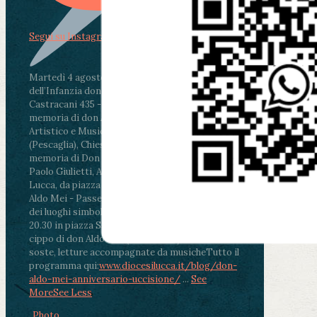
Segui su Instagram
Martedì 4 agosto2026
ore 11:30 - Lucca, Scuola
dell’Infanzia don Aldo Mei - Viale Castruccio
Castracani 435 - Inaugurazione murales in
memoria di don Aldo Mei curato dal Liceo
Artistico e Musicale “Passaglia”
.
ore 18 - Fiano
(Pescaglia), Chiesa parrocchiale - Messa in
memoria di Don Aldo Mei celebrata da mons.
Paolo Giulietti, Arcivescovo di Lucca
.
ore 20.30 -
Lucca, da piazza San Michele al Cippo di don
Aldo Mei - Passeggiata della Memoria in alcuni
dei luoghi simbolo della città. Ritrovo alle ore
20.30 in piazza San Michele con conclusione al
cippo di don Aldo Mei (Porta Elisa). Durante le
soste, letture accompagnate da musiche
Tutto il
programma qui:
www.diocesilucca.it/blog/don-
aldo-mei-anniversario-uccisione/
...
See
More
See Less
Photo