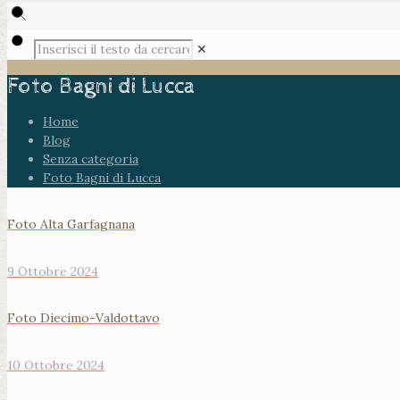
✕
Foto Bagni di Lucca
Home
Blog
Senza categoria
Foto Bagni di Lucca
Foto Alta Garfagnana
9 Ottobre 2024
Foto Diecimo-Valdottavo
10 Ottobre 2024