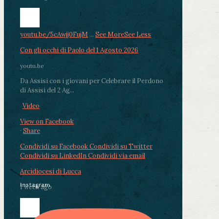
youtu.be/5cAwjj0FujM
...
See More
See Less
Con gli occhi di Paolo del 1 Agosto 2026
youtu.be
Da Assisi con i giovani per Celebrare il Perdono
di Assisi del 2 Ag...
Video
View on Facebook
·
Share
Condividi su Facebook
Condividi su Twitter
Condividi su LinkedIn
Condividi via email
Arcidiocesi di Lucca
Instagram
1 week ago