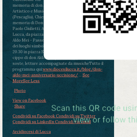
memoria di don Aldo Mei curato dal Liceo
Artistico e Musicale “Passaglia”
.
ore 18 - Fiano
(Pescaglia), Chiesa parrocchiale - Messa in
memoria di Don Aldo Mei celebrata da mons.
Paolo Giulietti, Arcivescovo di Lucca
.
ore 20.30 -
Lucca, da piazza San Michele al Cippo di don
Aldo Mei - Passeggiata della Memoria in alcuni
dei luoghi simbolo della città. Ritrovo alle ore
20.30 in piazza San Michele con conclusione al
cippo di don Aldo Mei (Porta Elisa). Durante le
soste, letture accompagnate da musiche
Tutto il
programma qui:
www.diocesilucca.it/blog/don-
aldo-mei-anniversario-uccisione/
...
See
More
See Less
Photo
View on Facebook
·
Share
Condividi su Facebook
Condividi su Twitter
Condividi su LinkedIn
Condividi via email
Arcidiocesi di Lucca