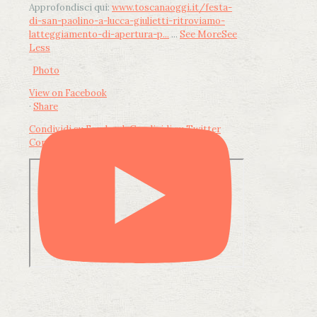
Approfondisci qui:
www.toscanaoggi.it/festa-
di-san-paolino-a-lucca-giulietti-ritroviamo-
latteggiamento-di-apertura-p...
...
See More
See
Less
Photo
View on Facebook
·
Share
Condividi su Facebook
Condividi su Twitter
Condividi su LinkedIn
Condividi via email