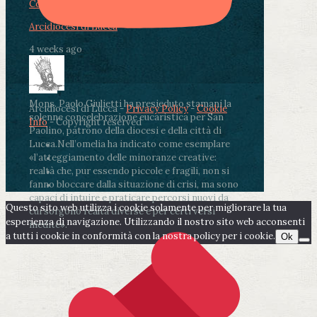
Condividi su LinkedIn
Condividi via email
Arcidiocesi di Lucca
4 weeks ago
Mons. Paolo Giulietti ha presieduto stamani la
Arcidiocesi di Lucca -
Privacy Policy
-
Cookie
solenne concelebrazione eucaristica per San
Info
- Copyright reserved
Paolino, patrono della diocesi e della città di
Lucca.
Nell’omelia ha indicato come esemplare
«l’atteggiamento delle minoranze creative:
realtà che, pur essendo piccole e fragili, non si
fanno bloccare dalla situazione di crisi, ma sono
capaci di intuire e praticare percorsi nuovi da
Questo sito web utilizza i cookie solamente per migliorare la tua
cui sorgono realtà diverse e per certi versi
esperienza di navigazione. Utilizzando il nostro sito web acconsenti
inedite».
a tutti i cookie in conformità con la nostra policy per i cookie.
Ok