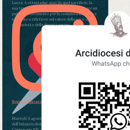
Lucca. A ottantadue anni da quel sacrificio, la
sua testimonianza continua a rappresentare un
punto di riferimento per la comunità lucchese e
un invito a riflettere sul valore della pace, della
solidarietà e della dignità umana.
Segui su Instagram
Martedì 4 agosto2026
ore 11:30 - Lucca, Scuola
dell’Infanzia don Aldo Mei - Viale Castruccio
Castracani 435 - Inaugurazione murales in