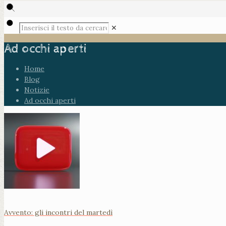
✕
Ad occhi aperti
Home
Blog
Notizie
Ad occhi aperti
Avvento: gli incontri del martedì