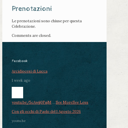
Prenotazioni
Le prenotazioni sono chiuse per questa
Celebrazione.
Comments are closed.
Facebook
Arcidiocesi di Lucca
1 week ago
youtu.be/5cAwjj0FujM
...
See More
See Less
Con gli occhi di Paolo del 1 Agosto 2026
youtu.be