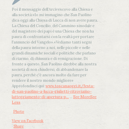
Poi il messaggio dell’Arcivescovo alla Chiesa e
alla società:
«Io mi immagino che San Paolino
dica oggi alla Chiesa di Lucca di non avere paura.
La Chiesa del Concilio, del Cammino sinodale e
del magistero dei papi è una Chiesa che non ha
paura di confrontarsi con la realtà per portare
l'annuncio del Vangelo»
.
«Vediamo tanti segni
della paura intorno a noi, nelle piccole e nelle
grandi dinamiche sociali e politiche che parlano
di riarmo, di chiusura e di remigrazione. Di
fronte a questo, San Paolino direbbe alla nostra
società di non chiudersi, di abbandonare la
paura, perché c'è ancora molto da fare per
rendere il nostro mondo migliore»
Approfondisci qui:
www.toscanaoggi.it/festa-
di-san-paolino-a-lucca-giulietti-ritroviamo-
latteggiamento-di-apertura-p...
...
See More
See
Less
Photo
View on Facebook
·
Share