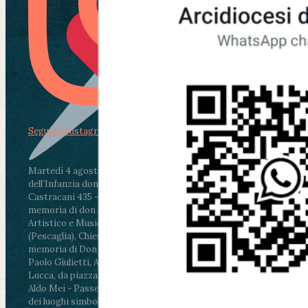
Segui su Instagram
Martedì 4 agosto2026
ore 11:30 - Lucca, Scuola
dell’Infanzia don Aldo Mei - Viale Castruccio
Castracani 435 - Inaugurazione murales in
memoria di don Aldo Mei curato dal Liceo
Artistico e Musicale “Passaglia”
.
ore 18 - Fiano
(Pescaglia), Chiesa parrocchiale - Messa in
memoria di Don Aldo Mei celebrata da mons.
Paolo Giulietti, Arcivescovo di Lucca
.
ore 20.30 -
Lucca, da piazza San Michele al Cippo di don
Aldo Mei - Passeggiata della Memoria in alcuni
dei luoghi simbolo della città. Ritrovo alle ore