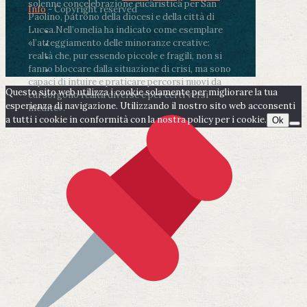
solenne concelebrazione eucaristica per San
Info
- Copyright reserved
Paolino, patrono della diocesi e della città di
Lucca.
Nell’omelia ha indicato come esemplare
«l’atteggiamento delle minoranze creative:
realtà che, pur essendo piccole e fragili, non si
fanno bloccare dalla situazione di crisi, ma sono
capaci di intuire e praticare percorsi nuovi da
Questo sito web utilizza i cookie solamente per migliorare la tua
cui sorgono realtà diverse e per certi versi
esperienza di navigazione. Utilizzando il nostro sito web acconsenti
inedite».
a tutti i cookie in conformità con la nostra policy per i cookie.
Ok