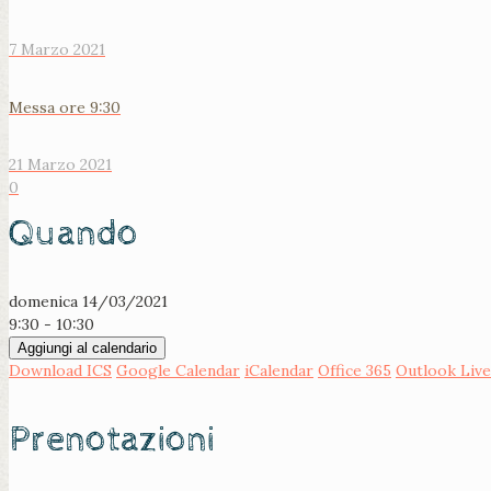
7 Marzo 2021
Messa ore 9:30
21 Marzo 2021
0
Quando
domenica 14/03/2021
9:30 - 10:30
Aggiungi al calendario
Download ICS
Google Calendar
iCalendar
Office 365
Outlook Live
Prenotazioni