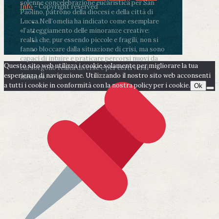
solenne concelebrazione eucaristica per San
Info
- Copyright reserved
Paolino, patrono della diocesi e della città di
Lucca.
Nell’omelia ha indicato come esemplare
«l’atteggiamento delle minoranze creative:
realtà che, pur essendo piccole e fragili, non si
fanno bloccare dalla situazione di crisi, ma sono
capaci di intuire e praticare percorsi nuovi da
Questo sito web utilizza i cookie solamente per migliorare la tua
cui sorgono realtà diverse e per certi versi
esperienza di navigazione. Utilizzando il nostro sito web acconsenti
inedite».
a tutti i cookie in conformità con la nostra policy per i cookie.
Ok