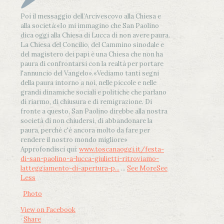
Poi il messaggio dell’Arcivescovo alla Chiesa e
alla società:
«Io mi immagino che San Paolino
dica oggi alla Chiesa di Lucca di non avere paura.
La Chiesa del Concilio, del Cammino sinodale e
del magistero dei papi è una Chiesa che non ha
paura di confrontarsi con la realtà per portare
l'annuncio del Vangelo»
.
«Vediamo tanti segni
della paura intorno a noi, nelle piccole e nelle
grandi dinamiche sociali e politiche che parlano
di riarmo, di chiusura e di remigrazione. Di
fronte a questo, San Paolino direbbe alla nostra
società di non chiudersi, di abbandonare la
paura, perché c'è ancora molto da fare per
rendere il nostro mondo migliore»
Approfondisci qui:
www.toscanaoggi.it/festa-
di-san-paolino-a-lucca-giulietti-ritroviamo-
latteggiamento-di-apertura-p...
...
See More
See
Less
Photo
View on Facebook
·
Share