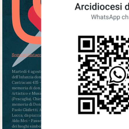
Segui su Instagram
Martedì 4 agosto2026
ore 11:30 - Lucca, Scuola
dell’Infanzia don Aldo Mei - Viale Castruccio
Castracani 435 - Inaugurazione murales in
memoria di don Aldo Mei curato dal Liceo
Artistico e Musicale “Passaglia”
.
ore 18 - Fiano
(Pescaglia), Chiesa parrocchiale - Messa in
memoria di Don Aldo Mei celebrata da mons.
Paolo Giulietti, Arcivescovo di Lucca
.
ore 20.30 -
Lucca, da piazza San Michele al Cippo di don
Aldo Mei - Passeggiata della Memoria in alcuni
dei luoghi simbolo della città. Ritrovo alle ore