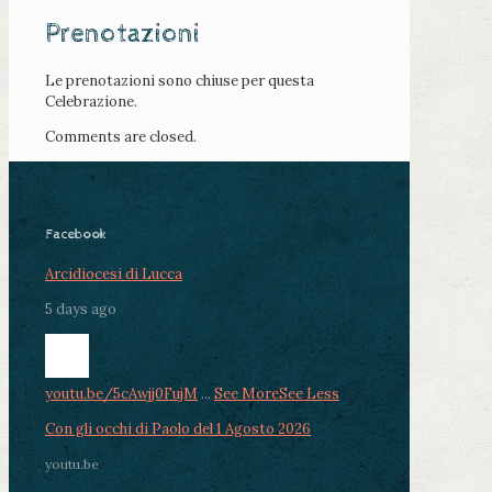
Prenotazioni
Le prenotazioni sono chiuse per questa
Celebrazione.
Comments are closed.
Facebook
Arcidiocesi di Lucca
5 days ago
youtu.be/5cAwjj0FujM
...
See More
See Less
Con gli occhi di Paolo del 1 Agosto 2026
youtu.be