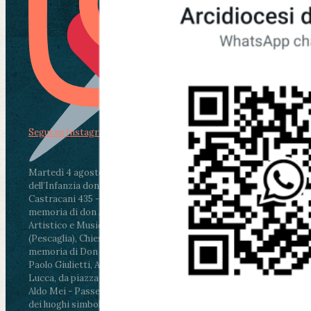
Segui su Instagram
Martedì 4 agosto2026
ore 11:30 - Lucca, Scuola
dell’Infanzia don Aldo Mei - Viale Castruccio
Castracani 435 - Inaugurazione murales in
memoria di don Aldo Mei curato dal Liceo
Artistico e Musicale “Passaglia”
.
ore 18 - Fiano
(Pescaglia), Chiesa parrocchiale - Messa in
memoria di Don Aldo Mei celebrata da mons.
Paolo Giulietti, Arcivescovo di Lucca
.
ore 20.30 -
Lucca, da piazza San Michele al Cippo di don
Aldo Mei - Passeggiata della Memoria in alcuni
dei luoghi simbolo della città. Ritrovo alle ore