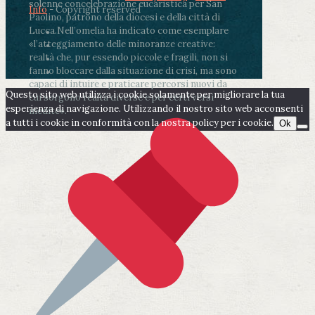
solenne concelebrazione eucaristica per San
Info
- Copyright reserved
Paolino, patrono della diocesi e della città di
Lucca.
Nell’omelia ha indicato come esemplare
«l’atteggiamento delle minoranze creative:
realtà che, pur essendo piccole e fragili, non si
fanno bloccare dalla situazione di crisi, ma sono
capaci di intuire e praticare percorsi nuovi da
Questo sito web utilizza i cookie solamente per migliorare la tua
cui sorgono realtà diverse e per certi versi
esperienza di navigazione. Utilizzando il nostro sito web acconsenti
inedite».
a tutti i cookie in conformità con la nostra policy per i cookie.
Ok