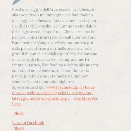
Poi il messaggio dell’Arcivescovo alla Chiesa e
alla società:
«Io mi immagino che San Paolino
dica oggi alla Chiesa di Lucca di non avere paura.
La Chiesa del Concilio, del Cammino sinodale e
del magistero dei papi è una Chiesa che non ha
paura di confrontarsi con la realtà per portare
l'annuncio del Vangelo»
.
«Vediamo tanti segni
della paura intorno a noi, nelle piccole e nelle
grandi dinamiche sociali e politiche che parlano
di riarmo, di chiusura e di remigrazione. Di
fronte a questo, San Paolino direbbe alla nostra
società di non chiudersi, di abbandonare la
paura, perché c'è ancora molto da fare per
rendere il nostro mondo migliore»
Approfondisci qui:
www.toscanaoggi.it/festa-
di-san-paolino-a-lucca-giulietti-ritroviamo-
latteggiamento-di-apertura-p...
...
See More
See
Less
Photo
View on Facebook
·
Share