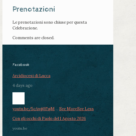
Prenotazioni
Le prenotazioni sono chiuse per questa
Celebrazione.
Comments are closed.
Facebook
Arcidiocesi di Lucca
4 days ago
youtu.be/5cAwjj0FujM
...
See More
See Less
Con gli occhi di Paolo del 1 Agosto 2026
youtu.be