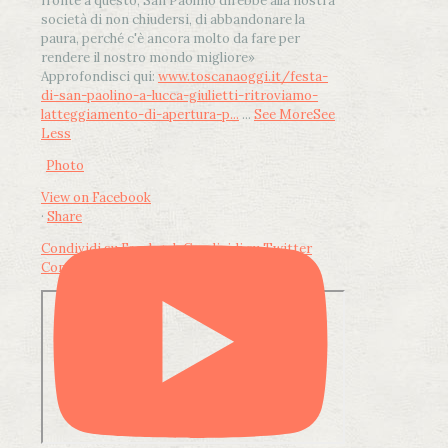
fronte a questo, San Paolino direbbe alla nostra
società di non chiudersi, di abbandonare la
paura, perché c'è ancora molto da fare per
rendere il nostro mondo migliore»
Approfondisci qui:
www.toscanaoggi.it/festa-
di-san-paolino-a-lucca-giulietti-ritroviamo-
latteggiamento-di-apertura-p...
...
See More
See
Less
Photo
View on Facebook
·
Share
Condividi su Facebook
Condividi su Twitter
Condividi su LinkedIn
Condividi via email