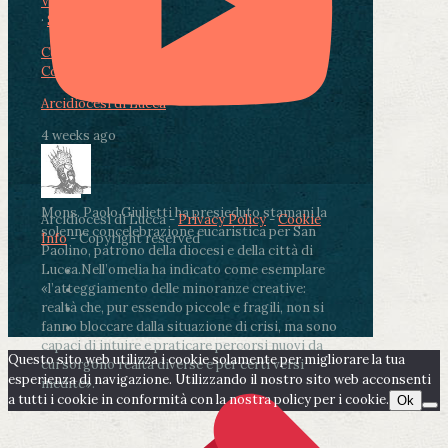
View on Facebook
·
Share
Condividi su Facebook
Condividi su Twitter
Condividi su LinkedIn
Condividi via email
Arcidiocesi di Lucca
4 weeks ago
Mons. Paolo Giulietti ha presieduto stamani la
Arcidiocesi di Lucca -
Privacy Policy
-
Cookie
solenne concelebrazione eucaristica per San
Info
- Copyright reserved
Paolino, patrono della diocesi e della città di
Lucca.
Nell’omelia ha indicato come esemplare
«l’atteggiamento delle minoranze creative:
realtà che, pur essendo piccole e fragili, non si
fanno bloccare dalla situazione di crisi, ma sono
capaci di intuire e praticare percorsi nuovi da
Questo sito web utilizza i cookie solamente per migliorare la tua
cui sorgono realtà diverse e per certi versi
esperienza di navigazione. Utilizzando il nostro sito web acconsenti
inedite».
a tutti i cookie in conformità con la nostra policy per i cookie.
Ok