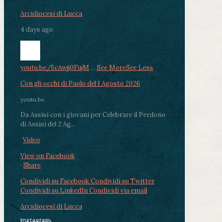
Arcidiocesi di Lucca
4 days ago
youtu.be/5cAwjj0FujM
...
See More
See Less
Con gli occhi di Paolo del 1 Agosto 2026
youtu.be
Da Assisi con i giovani per Celebrare il Perdono
di Assisi del 2 Ag...
Video
View on Facebook
·
Share
Condividi su Facebook
Condividi su Twitter
Condividi su LinkedIn
Condividi via email
Arcidiocesi di Lucca
Instagram