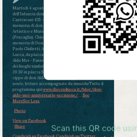
Martedì 4 agosto2026
ore 11:30 - Lucca, Scuola
dell’Infanzia don Aldo Mei - Viale Castruccio
Castracani 435 - Inaugurazione murales in
memoria di don Aldo Mei curato dal Liceo
Artistico e Musicale “Passaglia”
.
ore 18 - Fiano
(Pescaglia), Chiesa parrocchiale - Messa in
memoria di Don Aldo Mei celebrata da mons.
Paolo Giulietti, Arcivescovo di Lucca
.
ore 20.30 -
Lucca, da piazza San Michele al Cippo di don
Aldo Mei - Passeggiata della Memoria in alcuni
dei luoghi simbolo della città. Ritrovo alle ore
20.30 in piazza San Michele con conclusione al
cippo di don Aldo Mei (Porta Elisa). Durante le
soste, letture accompagnate da musiche
Tutto il
programma qui:
www.diocesilucca.it/blog/don-
aldo-mei-anniversario-uccisione/
...
See
More
See Less
Photo
View on Facebook
·
Share
Condividi su Facebook
Condividi su Twitter