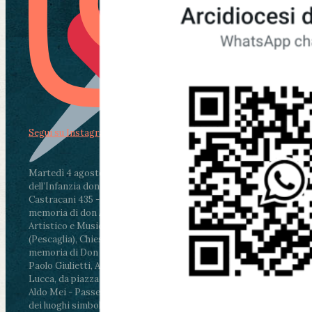
Segui su Instagram
Martedì 4 agosto2026
ore 11:30 - Lucca, Scuola
dell’Infanzia don Aldo Mei - Viale Castruccio
Castracani 435 - Inaugurazione murales in
memoria di don Aldo Mei curato dal Liceo
Artistico e Musicale “Passaglia”
.
ore 18 - Fiano
(Pescaglia), Chiesa parrocchiale - Messa in
memoria di Don Aldo Mei celebrata da mons.
Paolo Giulietti, Arcivescovo di Lucca
.
ore 20.30 -
Lucca, da piazza San Michele al Cippo di don
Aldo Mei - Passeggiata della Memoria in alcuni
dei luoghi simbolo della città. Ritrovo alle ore