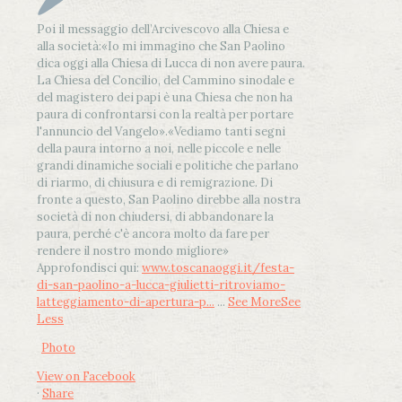
Poi il messaggio dell’Arcivescovo alla Chiesa e
alla società:
«Io mi immagino che San Paolino
dica oggi alla Chiesa di Lucca di non avere paura.
La Chiesa del Concilio, del Cammino sinodale e
del magistero dei papi è una Chiesa che non ha
paura di confrontarsi con la realtà per portare
l'annuncio del Vangelo»
.
«Vediamo tanti segni
della paura intorno a noi, nelle piccole e nelle
grandi dinamiche sociali e politiche che parlano
di riarmo, di chiusura e di remigrazione. Di
fronte a questo, San Paolino direbbe alla nostra
società di non chiudersi, di abbandonare la
paura, perché c'è ancora molto da fare per
rendere il nostro mondo migliore»
Approfondisci qui:
www.toscanaoggi.it/festa-
di-san-paolino-a-lucca-giulietti-ritroviamo-
latteggiamento-di-apertura-p...
...
See More
See
Less
Photo
View on Facebook
·
Share