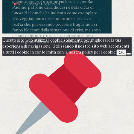
solenne concelebrazione eucaristica per San
Info
- Copyright reserved
Paolino, patrono della diocesi e della città di
Lucca.
Nell’omelia ha indicato come esemplare
«l’atteggiamento delle minoranze creative:
realtà che, pur essendo piccole e fragili, non si
fanno bloccare dalla situazione di crisi, ma sono
capaci di intuire e praticare percorsi nuovi da
Questo sito web utilizza i cookie solamente per migliorare la tua
cui sorgono realtà diverse e per certi versi
esperienza di navigazione. Utilizzando il nostro sito web acconsenti
inedite».
a tutti i cookie in conformità con la nostra policy per i cookie.
Ok