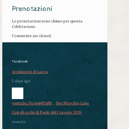
Prenotazioni
Le prenotazioni sono chiuse per questa
Celebrazione.
Comments are closed.
Facebook
Arcidiocesi di Lucca
5 days ago
youtu.be/5cAwjj0FujM
...
See More
See Less
Con gli occhi di Paolo del 1 Agosto 2026
youtu.be