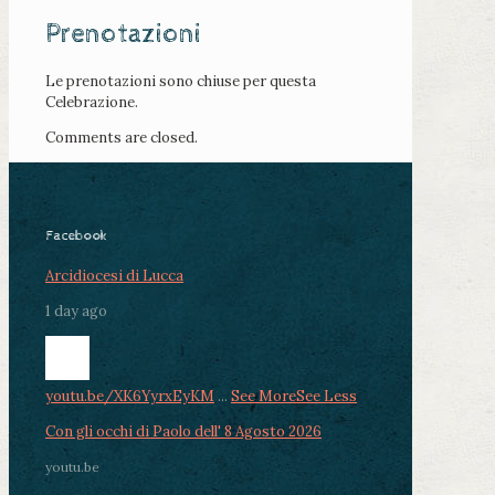
Prenotazioni
Le prenotazioni sono chiuse per questa
Celebrazione.
Comments are closed.
Facebook
Arcidiocesi di Lucca
1 day ago
youtu.be/XK6YyrxEyKM
...
See More
See Less
Con gli occhi di Paolo dell' 8 Agosto 2026
youtu.be