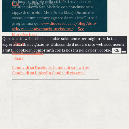
dei luoghi simbolo della città. Ritrovo alle ore
Info
- Copyright reserved
20.30 in piazza San Michele con conclusione al
cippo di don Aldo Mei (Porta Elisa). Durante le
soste, letture accompagnate da musiche
Tutto il
programma qui:
www.diocesilucca.it/blog/don-
aldo-mei-anniversario-uccisione/
...
See
More
See Less
Questo sito web utilizza i cookie solamente per migliorare la tua
Photo
esperienza di navigazione. Utilizzando il nostro sito web acconsenti
a tutti i cookie in conformità con la nostra policy per i cookie.
Ok
View on Facebook
·
Share
Condividi su Facebook
Condividi su Twitter
Condividi su LinkedIn
Condividi via email