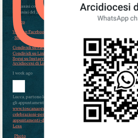
Da Assisi con i giovani per Celebrare il Perdono
di Assisi del 2 Ag...
Video
View on Facebook
·
Share
Condividi su Facebook
Condividi su Twitter
Condividi su LinkedIn
Condividi via email
Segui su Instagram
Arcidiocesi di Lucca
1 week ago
Lucca, partono le celebrazioni per don Aldo Mei:
gli appuntamenti dal 2 al 4 agosto
www.toscanaoggi.it/lucca-partono-le-
celebrazioni-per-don-aldo-mei-gli-
appuntamenti-dal-2-al-4-ago...
...
See More
See
Less
Photo