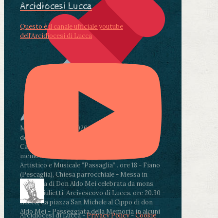
Arcidiocesi Lucca
Questo è il canale ufficiale youtube
dell'Arcidiocesi di Lucca
Martedì 4 agosto2026
ore 11:30 - Lucca, Scuola
dell’Infanzia don Aldo Mei - Viale Castruccio
Castracani 435 - Inaugurazione murales in
memoria di don Aldo Mei curato dal Liceo
Artistico e Musicale “Passaglia”
.
ore 18 - Fiano
(Pescaglia), Chiesa parrocchiale - Messa in
memoria di Don Aldo Mei celebrata da mons.
Paolo Giulietti, Arcivescovo di Lucca
.
ore 20.30 -
Lucca, da piazza San Michele al Cippo di don
Aldo Mei - Passeggiata della Memoria in alcuni
Arcidiocesi di Lucca -
Privacy Policy
-
Cookie