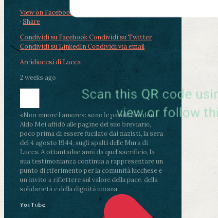
View on Facebook
·
Share
Condividi su Facebook
Condividi su Twitter
Condividi su LinkedIn
Condividi via email
Arcidiocesi di Lucca
2 weeks ago
«Non muore l’amore»: sono le parole che don
Aldo Mei affidò alle pagine del suo breviario,
poco prima di essere fucilato dai nazisti, la sera
del 4 agosto 1944, sugli spalti delle Mura di
Lucca. A ottantadue anni da quel sacrificio, la
sua testimonianza continua a rappresentare un
punto di riferimento per la comunità lucchese e
un invito a riflettere sul valore della pace, della
solidarietà e della dignità umana.
YouTube