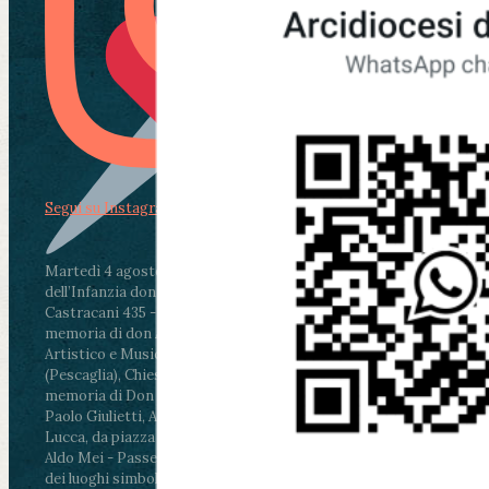
Segui su Instagram
Martedì 4 agosto2026
ore 11:30 - Lucca, Scuola
dell’Infanzia don Aldo Mei - Viale Castruccio
Castracani 435 - Inaugurazione murales in
memoria di don Aldo Mei curato dal Liceo
Artistico e Musicale “Passaglia”
.
ore 18 - Fiano
(Pescaglia), Chiesa parrocchiale - Messa in
memoria di Don Aldo Mei celebrata da mons.
Paolo Giulietti, Arcivescovo di Lucca
.
ore 20.30 -
Lucca, da piazza San Michele al Cippo di don
Aldo Mei - Passeggiata della Memoria in alcuni
dei luoghi simbolo della città. Ritrovo alle ore