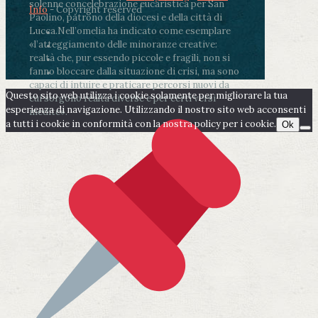
solenne concelebrazione eucaristica per San
Info
- Copyright reserved
Paolino, patrono della diocesi e della città di
Lucca.
Nell’omelia ha indicato come esemplare
«l’atteggiamento delle minoranze creative:
realtà che, pur essendo piccole e fragili, non si
fanno bloccare dalla situazione di crisi, ma sono
capaci di intuire e praticare percorsi nuovi da
Questo sito web utilizza i cookie solamente per migliorare la tua
cui sorgono realtà diverse e per certi versi
esperienza di navigazione. Utilizzando il nostro sito web acconsenti
inedite».
a tutti i cookie in conformità con la nostra policy per i cookie.
Ok