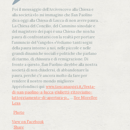
Poi il messaggio dell’Arcivescovo alla Chiesa e
alla società:
«Io mi immagino che San Paolino
dica oggi alla Chiesa di Lucca di non avere paura.
La Chiesa del Concilio, del Cammino sinodale e
del magistero dei papi è una Chiesa che non ha
paura di confrontarsi con la realtà per portare
l'annuncio del Vangelo»
.
«Vediamo tanti segni
della paura intorno a noi, nelle piccole e nelle
grandi dinamiche sociali e politiche che parlano
di riarmo, di chiusura e di remigrazione. Di
fronte a questo, San Paolino direbbe alla nostra
società di non chiudersi, di abbandonare la
paura, perché c'è ancora molto da fare per
rendere il nostro mondo migliore»
Approfondisci qui:
www.toscanaoggi.it/festa-
di-san-paolino-a-lucca-giulietti-ritroviamo-
latteggiamento-di-apertura-p...
...
See More
See
Less
Photo
View on Facebook
·
Share