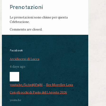
Prenotazioni
Le prenotazioni sono chiuse per questa
Celebrazione.
Comments are closed.
Facebook
Arcidiocesi di Lucca
4 days ago
youtu.be/5cAwjj0FujM
...
See More
See Less
Con gli occhi di Paolo del 1 Agosto 2026
youtu.be