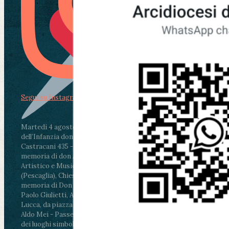
Segui su Instagram
Martedì 4 agosto2026
ore 11:30 - Lucca, Scuola
dell’Infanzia don Aldo Mei - Viale Castruccio
Castracani 435 - Inaugurazione murales in
memoria di don Aldo Mei curato dal Liceo
Artistico e Musicale “Passaglia”
.
ore 18 - Fiano
(Pescaglia), Chiesa parrocchiale - Messa in
memoria di Don Aldo Mei celebrata da mons.
Paolo Giulietti, Arcivescovo di Lucca
.
ore 20.30 -
Lucca, da piazza San Michele al Cippo di don
Aldo Mei - Passeggiata della Memoria in alcuni
dei luoghi simbolo della città. Ritrovo alle ore