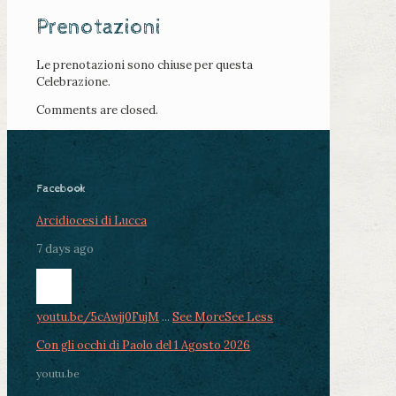
Prenotazioni
Le prenotazioni sono chiuse per questa
Celebrazione.
Comments are closed.
Facebook
Arcidiocesi di Lucca
7 days ago
youtu.be/5cAwjj0FujM
...
See More
See Less
Con gli occhi di Paolo del 1 Agosto 2026
youtu.be