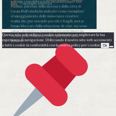
solenne concelebrazione eucaristica per San
Info
- Copyright reserved
Paolino, patrono della diocesi e della città di
Lucca.
Nell’omelia ha indicato come esemplare
«l’atteggiamento delle minoranze creative:
realtà che, pur essendo piccole e fragili, non si
fanno bloccare dalla situazione di crisi, ma sono
capaci di intuire e praticare percorsi nuovi da
Questo sito web utilizza i cookie solamente per migliorare la tua
cui sorgono realtà diverse e per certi versi
esperienza di navigazione. Utilizzando il nostro sito web acconsenti
inedite».
a tutti i cookie in conformità con la nostra policy per i cookie.
Ok