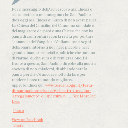
Poi il messaggio dell’Arcivescovo alla Chiesa e
alla società:
«Io mi immagino che San Paolino
dica oggi alla Chiesa di Lucca di non avere paura.
La Chiesa del Concilio, del Cammino sinodale e
del magistero dei papi è una Chiesa che non ha
paura di confrontarsi con la realtà per portare
l'annuncio del Vangelo»
.
«Vediamo tanti segni
della paura intorno a noi, nelle piccole e nelle
grandi dinamiche sociali e politiche che parlano
di riarmo, di chiusura e di remigrazione. Di
fronte a questo, San Paolino direbbe alla nostra
società di non chiudersi, di abbandonare la
paura, perché c'è ancora molto da fare per
rendere il nostro mondo migliore»
Approfondisci qui:
www.toscanaoggi.it/festa-
di-san-paolino-a-lucca-giulietti-ritroviamo-
latteggiamento-di-apertura-p...
...
See More
See
Less
Photo
View on Facebook
·
Share