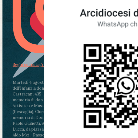
Segui su Instagram
Martedì 4 agosto2026
ore 11:30 - Lucca, Scuola
dell’Infanzia don Aldo Mei - Viale Castruccio
Castracani 435 - Inaugurazione murales in
memoria di don Aldo Mei curato dal Liceo
Artistico e Musicale “Passaglia”
.
ore 18 - Fiano
(Pescaglia), Chiesa parrocchiale - Messa in
memoria di Don Aldo Mei celebrata da mons.
Paolo Giulietti, Arcivescovo di Lucca
.
ore 20.30 -
Lucca, da piazza San Michele al Cippo di don
Aldo Mei - Passeggiata della Memoria in alcuni