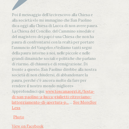
Poi il messaggio dell’Arcivescovo alla Chiesa e
alla società:
«Io mi immagino che San Paolino
dica oggi alla Chiesa di Lucca di non avere paura.
La Chiesa del Concilio, del Cammino sinodale e
del magistero dei papi è una Chiesa che non ha
paura di confrontarsi con la realtà per portare
l'annuncio del Vangelo»
.
«Vediamo tanti segni
della paura intorno a noi, nelle piccole e nelle
grandi dinamiche sociali e politiche che parlano
di riarmo, di chiusura e di remigrazione. Di
fronte a questo, San Paolino direbbe alla nostra
società di non chiudersi, di abbandonare la
paura, perché c'è ancora molto da fare per
rendere il nostro mondo migliore»
Approfondisci qui:
www.toscanaoggi.it/festa-
di-san-paolino-a-lucca-giulietti-ritroviamo-
latteggiamento-di-apertura-p...
...
See More
See
Less
Photo
View on Facebook