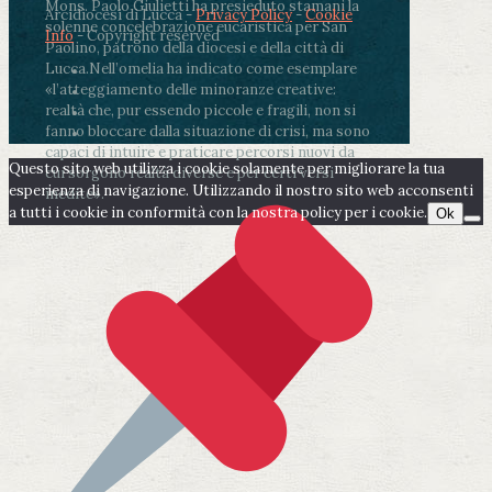
Mons. Paolo Giulietti ha presieduto stamani la
Arcidiocesi di Lucca -
Privacy Policy
-
Cookie
solenne concelebrazione eucaristica per San
Info
- Copyright reserved
Paolino, patrono della diocesi e della città di
Lucca.
Nell’omelia ha indicato come esemplare
«l’atteggiamento delle minoranze creative:
realtà che, pur essendo piccole e fragili, non si
fanno bloccare dalla situazione di crisi, ma sono
capaci di intuire e praticare percorsi nuovi da
Questo sito web utilizza i cookie solamente per migliorare la tua
cui sorgono realtà diverse e per certi versi
esperienza di navigazione. Utilizzando il nostro sito web acconsenti
inedite».
a tutti i cookie in conformità con la nostra policy per i cookie.
Ok