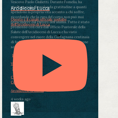
Vescovo Paolo Giulietti. Durante l'omelia, ha
rivolto parole di profonda gratitudine a quanti
Arcidiocesi Lucca
spendono la propria vita accanto a chi soffre,
ricordando che la cura del corpo non può mai
Questo è il canale ufficiale youtube
prescindere dal ristoro dell'anima.
.
Tutto è stato
dell'Arcidiocesi di Lucca
promosso con cura dall'Ufficio Pastorale della
Salute dell'Arcidiocesi di Lucca e ha visto
convergere nel cuore della Garfagnana centinaia
di fedeli, operatori sanitari, volontari e persone
segnate dalla malattia.
...
See More
See Less
Photo
View on Facebook
·
Share
Condividi su Facebook
Condividi su Twitter
Condividi su LinkedIn
Condividi via email
Arcidiocesi di Lucca
4 weeks ago