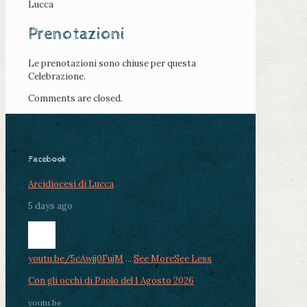
Lucca
Prenotazioni
Le prenotazioni sono chiuse per questa
Celebrazione.
Comments are closed.
Facebook
Arcidiocesi di Lucca
5 days ago
youtu.be/5cAwjj0FujM
...
See More
See Less
Con gli occhi di Paolo del 1 Agosto 2026
youtu.be