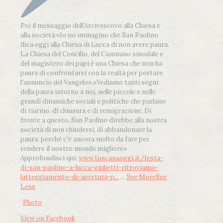
Poi il messaggio dell’Arcivescovo alla Chiesa e
alla società:
«Io mi immagino che San Paolino
dica oggi alla Chiesa di Lucca di non avere paura.
La Chiesa del Concilio, del Cammino sinodale e
del magistero dei papi è una Chiesa che non ha
paura di confrontarsi con la realtà per portare
l'annuncio del Vangelo»
.
«Vediamo tanti segni
della paura intorno a noi, nelle piccole e nelle
grandi dinamiche sociali e politiche che parlano
di riarmo, di chiusura e di remigrazione. Di
fronte a questo, San Paolino direbbe alla nostra
società di non chiudersi, di abbandonare la
paura, perché c'è ancora molto da fare per
rendere il nostro mondo migliore»
Approfondisci qui:
www.toscanaoggi.it/festa-
di-san-paolino-a-lucca-giulietti-ritroviamo-
latteggiamento-di-apertura-p...
...
See More
See
Less
Photo
View on Facebook