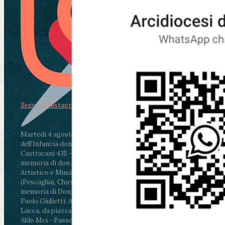
Segui su Instagram
Martedì 4 agosto2026
ore 11:30 - Lucca, Scuola
dell’Infanzia don Aldo Mei - Viale Castruccio
Castracani 435 - Inaugurazione murales in
memoria di don Aldo Mei curato dal Liceo
Artistico e Musicale “Passaglia”
.
ore 18 - Fiano
(Pescaglia), Chiesa parrocchiale - Messa in
memoria di Don Aldo Mei celebrata da mons.
Paolo Giulietti, Arcivescovo di Lucca
.
ore 20.30 -
Lucca, da piazza San Michele al Cippo di don
Aldo Mei - Passeggiata della Memoria in alcuni