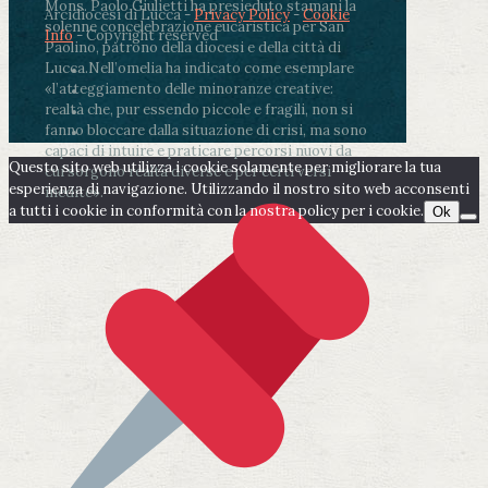
Mons. Paolo Giulietti ha presieduto stamani la
Arcidiocesi di Lucca -
Privacy Policy
-
Cookie
solenne concelebrazione eucaristica per San
Info
- Copyright reserved
Paolino, patrono della diocesi e della città di
Lucca.
Nell’omelia ha indicato come esemplare
«l’atteggiamento delle minoranze creative:
realtà che, pur essendo piccole e fragili, non si
fanno bloccare dalla situazione di crisi, ma sono
capaci di intuire e praticare percorsi nuovi da
Questo sito web utilizza i cookie solamente per migliorare la tua
cui sorgono realtà diverse e per certi versi
esperienza di navigazione. Utilizzando il nostro sito web acconsenti
inedite».
a tutti i cookie in conformità con la nostra policy per i cookie.
Ok