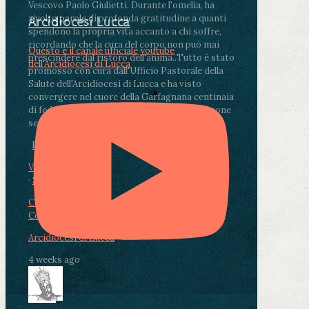
Vescovo Paolo Giulietti. Durante l'omelia, ha
rivolto parole di profonda gratitudine a quanti
Arcidiocesi Lucca
spendono la propria vita accanto a chi soffre,
ricordando che la cura del corpo non può mai
Questo è il canale ufficiale youtube
prescindere dal ristoro dell'anima.
.
Tutto è stato
dell'Arcidiocesi di Lucca
promosso con cura dall'Ufficio Pastorale della
Salute dell'Arcidiocesi di Lucca e ha visto
convergere nel cuore della Garfagnana centinaia
di fedeli, operatori sanitari, volontari e persone
segnate dalla malattia.
...
See More
See Less
Photo
View on Facebook
·
Share
Condividi su Facebook
Condividi su Twitter
Condividi su LinkedIn
Condividi via email
Arcidiocesi di Lucca
4 weeks ago