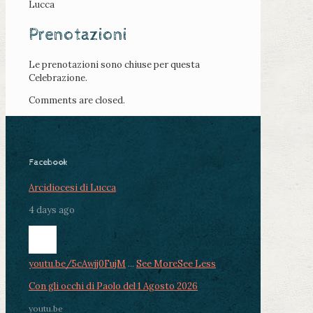
Lucca
Prenotazioni
Le prenotazioni sono chiuse per questa
Celebrazione.
Comments are closed.
Facebook
Arcidiocesi di Lucca
4 days ago
youtu.be/5cAwjj0FujM
...
See More
See Less
Con gli occhi di Paolo del 1 Agosto 2026
youtu.be