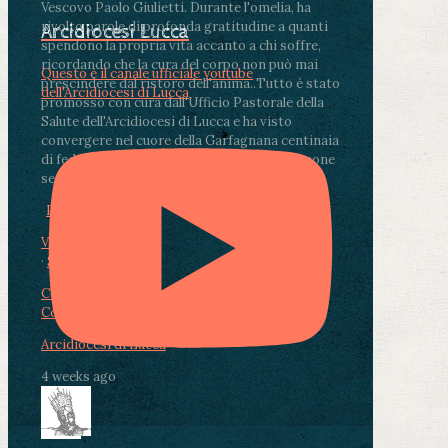
Vescovo Paolo Giulietti. Durante l'omelia, ha
rivolto parole di profonda gratitudine a quanti
Arcidiocesi Lucca
spendono la propria vita accanto a chi soffre,
ricordando che la cura del corpo non può mai
Questo è il canale ufficiale youtube
prescindere dal ristoro dell'anima.
.
Tutto è stato
dell'Arcidiocesi di Lucca
promosso con cura dall'Ufficio Pastorale della
Salute dell'Arcidiocesi di Lucca e ha visto
convergere nel cuore della Garfagnana centinaia
di fedeli, operatori sanitari, volontari e persone
segnate dalla malattia.
...
See More
See Less
Photo
View on Facebook
·
Share
Condividi su Facebook
Condividi su Twitter
Condividi su LinkedIn
Condividi via email
Arcidiocesi di Lucca
4 weeks ago