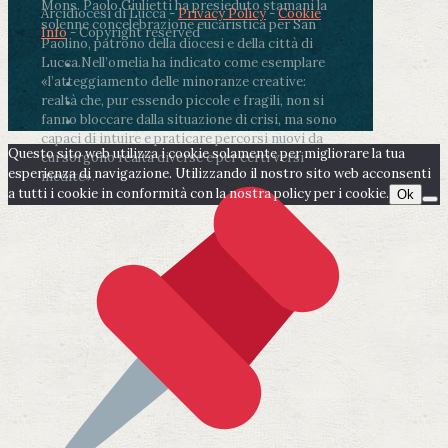
Mons. Paolo Giulietti ha presieduto stamani la
Arcidiocesi di Lucca -
Privacy Policy
-
Cookie
solenne concelebrazione eucaristica per San
Info
- Copyright reserved
Paolino, patrono della diocesi e della città di
Lucca.
Nell’omelia ha indicato come esemplare
«l’atteggiamento delle minoranze creative:
realtà che, pur essendo piccole e fragili, non si
fanno bloccare dalla situazione di crisi, ma sono
capaci di intuire e praticare percorsi nuovi da
Questo sito web utilizza i cookie solamente per migliorare la tua
cui sorgono realtà diverse e per certi versi
esperienza di navigazione. Utilizzando il nostro sito web acconsenti
inedite».
a tutti i cookie in conformità con la nostra policy per i cookie.
Ok