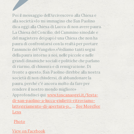
Poi il messaggio dell’Arcivescovo alla Chiesa e
alla società:
«Io mi immagino che San Paolino
dica oggi alla Chiesa di Lucca di non avere paura.
La Chiesa del Concilio, del Cammino sinodale e
del magistero dei papi è una Chiesa che non ha
paura di confrontarsi con la realtà per portare
l'annuncio del Vangelo»
.
«Vediamo tanti segni
della paura intorno a noi, nelle piccole e nelle
grandi dinamiche sociali e politiche che parlano
di riarmo, di chiusura e di remigrazione. Di
fronte a questo, San Paolino direbbe alla nostra
società di non chiudersi, di abbandonare la
paura, perché c'è ancora molto da fare per
rendere il nostro mondo migliore»
Approfondisci qui:
www.toscanaoggi.it/festa-
di-san-paolino-a-lucca-giulietti-ritroviamo-
latteggiamento-di-apertura-p...
...
See More
See
Less
Photo
View on Facebook