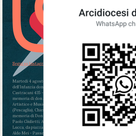
Segui su Instagram
Martedì 4 agosto2026
ore 11:30 - Lucca, Scuola
dell’Infanzia don Aldo Mei - Viale Castruccio
Castracani 435 - Inaugurazione murales in
memoria di don Aldo Mei curato dal Liceo
Artistico e Musicale “Passaglia”
.
ore 18 - Fiano
(Pescaglia), Chiesa parrocchiale - Messa in
memoria di Don Aldo Mei celebrata da mons.
Paolo Giulietti, Arcivescovo di Lucca
.
ore 20.30 -
Lucca, da piazza San Michele al Cippo di don
Aldo Mei - Passeggiata della Memoria in alcuni