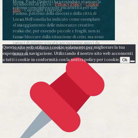
Mons. Paolo Giulietti ha presieduto stamani la
Arcidiocesi di Lucca -
Privacy Policy
-
Cookie
solenne concelebrazione eucaristica per San
Info
- Copyright reserved
Paolino, patrono della diocesi e della città di
Lucca.
Nell’omelia ha indicato come esemplare
«l’atteggiamento delle minoranze creative:
realtà che, pur essendo piccole e fragili, non si
fanno bloccare dalla situazione di crisi, ma sono
capaci di intuire e praticare percorsi nuovi da
Questo sito web utilizza i cookie solamente per migliorare la tua
cui sorgono realtà diverse e per certi versi
esperienza di navigazione. Utilizzando il nostro sito web acconsenti
inedite».
a tutti i cookie in conformità con la nostra policy per i cookie.
Ok