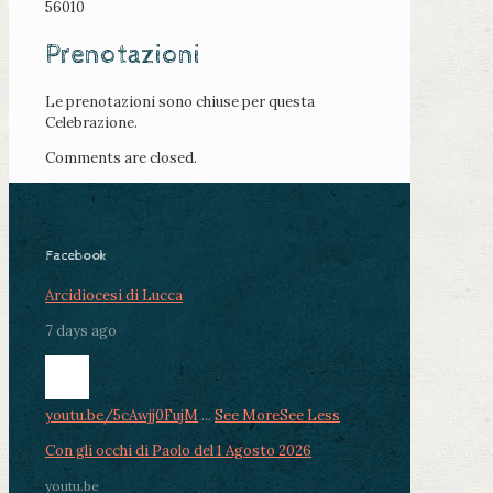
56010
Prenotazioni
Le prenotazioni sono chiuse per questa
Celebrazione.
Comments are closed.
Facebook
Arcidiocesi di Lucca
7 days ago
youtu.be/5cAwjj0FujM
...
See More
See Less
Con gli occhi di Paolo del 1 Agosto 2026
youtu.be