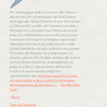
Poi il messaggio dell’Arcivescovo alla Chiesa e
alla società:
«Io mi immagino che San Paolino
dica oggi alla Chiesa di Lucca di non avere paura.
La Chiesa del Concilio, del Cammino sinodale e
del magistero dei papi è una Chiesa che non ha
paura di confrontarsi con la realtà per portare
l'annuncio del Vangelo»
.
«Vediamo tanti segni
della paura intorno a noi, nelle piccole e nelle
grandi dinamiche sociali e politiche che parlano
di riarmo, di chiusura e di remigrazione. Di
fronte a questo, San Paolino direbbe alla nostra
società di non chiudersi, di abbandonare la
paura, perché c'è ancora molto da fare per
rendere il nostro mondo migliore»
Approfondisci qui:
www.toscanaoggi.it/festa-
di-san-paolino-a-lucca-giulietti-ritroviamo-
latteggiamento-di-apertura-p...
...
See More
See
Less
Photo
View on Facebook