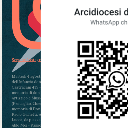
Segui su Instagram
Martedì 4 agosto2026
ore 11:30 - Lucca, Scuola
dell’Infanzia don Aldo Mei - Viale Castruccio
Castracani 435 - Inaugurazione murales in
memoria di don Aldo Mei curato dal Liceo
Artistico e Musicale “Passaglia”
.
ore 18 - Fiano
(Pescaglia), Chiesa parrocchiale - Messa in
memoria di Don Aldo Mei celebrata da mons.
Paolo Giulietti, Arcivescovo di Lucca
.
ore 20.30 -
Lucca, da piazza San Michele al Cippo di don
Aldo Mei - Passeggiata della Memoria in alcuni