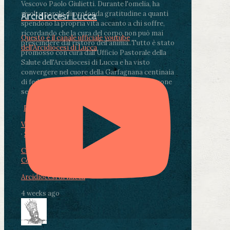
Vescovo Paolo Giulietti. Durante l'omelia, ha
rivolto parole di profonda gratitudine a quanti
Arcidiocesi Lucca
spendono la propria vita accanto a chi soffre,
ricordando che la cura del corpo non può mai
Questo è il canale ufficiale youtube
prescindere dal ristoro dell'anima.
.
Tutto è stato
dell'Arcidiocesi di Lucca
promosso con cura dall'Ufficio Pastorale della
Salute dell'Arcidiocesi di Lucca e ha visto
convergere nel cuore della Garfagnana centinaia
di fedeli, operatori sanitari, volontari e persone
segnate dalla malattia.
...
See More
See Less
Photo
View on Facebook
·
Share
Condividi su Facebook
Condividi su Twitter
Condividi su LinkedIn
Condividi via email
Arcidiocesi di Lucca
4 weeks ago