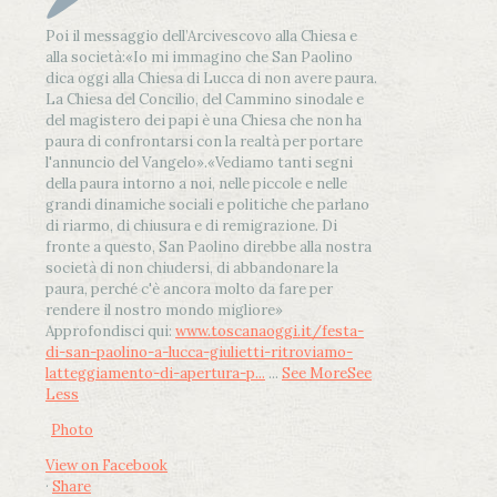
Poi il messaggio dell’Arcivescovo alla Chiesa e
alla società:
«Io mi immagino che San Paolino
dica oggi alla Chiesa di Lucca di non avere paura.
La Chiesa del Concilio, del Cammino sinodale e
del magistero dei papi è una Chiesa che non ha
paura di confrontarsi con la realtà per portare
l'annuncio del Vangelo»
.
«Vediamo tanti segni
della paura intorno a noi, nelle piccole e nelle
grandi dinamiche sociali e politiche che parlano
di riarmo, di chiusura e di remigrazione. Di
fronte a questo, San Paolino direbbe alla nostra
società di non chiudersi, di abbandonare la
paura, perché c'è ancora molto da fare per
rendere il nostro mondo migliore»
Approfondisci qui:
www.toscanaoggi.it/festa-
di-san-paolino-a-lucca-giulietti-ritroviamo-
latteggiamento-di-apertura-p...
...
See More
See
Less
Photo
View on Facebook
·
Share