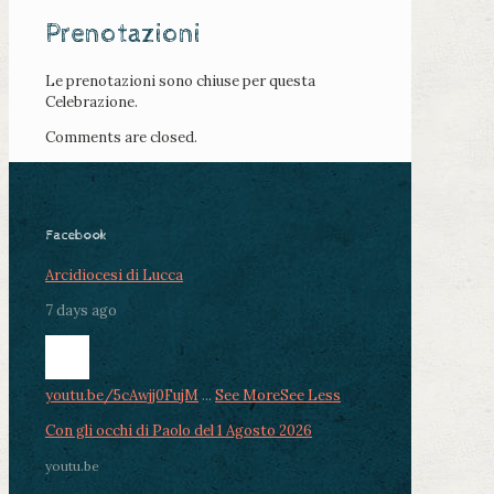
Prenotazioni
Le prenotazioni sono chiuse per questa
Celebrazione.
Comments are closed.
Facebook
Arcidiocesi di Lucca
7 days ago
youtu.be/5cAwjj0FujM
...
See More
See Less
Con gli occhi di Paolo del 1 Agosto 2026
youtu.be