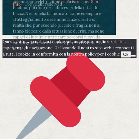
solenne concelebrazione eucaristica per San
Info
- Copyright reserved
Paolino, patrono della diocesi e della città di
Lucca.
Nell’omelia ha indicato come esemplare
«l’atteggiamento delle minoranze creative:
realtà che, pur essendo piccole e fragili, non si
fanno bloccare dalla situazione di crisi, ma sono
capaci di intuire e praticare percorsi nuovi da
Questo sito web utilizza i cookie solamente per migliorare la tua
cui sorgono realtà diverse e per certi versi
esperienza di navigazione. Utilizzando il nostro sito web acconsenti
inedite».
a tutti i cookie in conformità con la nostra policy per i cookie.
Ok