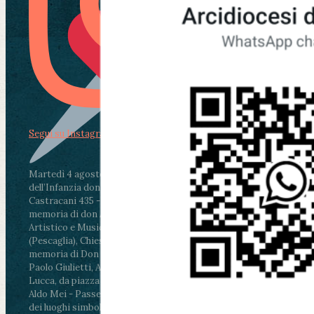
Segui su Instagram
Martedì 4 agosto2026
ore 11:30 - Lucca, Scuola
dell’Infanzia don Aldo Mei - Viale Castruccio
Castracani 435 - Inaugurazione murales in
memoria di don Aldo Mei curato dal Liceo
Artistico e Musicale “Passaglia”
.
ore 18 - Fiano
(Pescaglia), Chiesa parrocchiale - Messa in
memoria di Don Aldo Mei celebrata da mons.
Paolo Giulietti, Arcivescovo di Lucca
.
ore 20.30 -
Lucca, da piazza San Michele al Cippo di don
Aldo Mei - Passeggiata della Memoria in alcuni
dei luoghi simbolo della città. Ritrovo alle ore