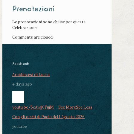
Prenotazioni
Le prenotazioni sono chiuse per questa
Celebrazione.
Comments are closed.
Facebook
Arcidiocesi di Lucca
4 days ago
youtu.be/5cAwjj0FujM
...
See More
See Less
Con gli occhi di Paolo del 1 Agosto 2026
youtu.be