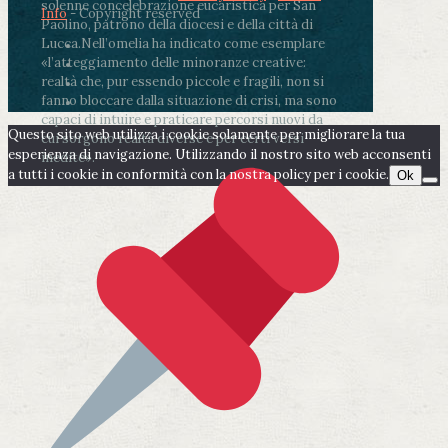
solenne concelebrazione eucaristica per San
Info
- Copyright reserved
Paolino, patrono della diocesi e della città di
Lucca.
Nell’omelia ha indicato come esemplare
«l’atteggiamento delle minoranze creative:
realtà che, pur essendo piccole e fragili, non si
fanno bloccare dalla situazione di crisi, ma sono
capaci di intuire e praticare percorsi nuovi da
Questo sito web utilizza i cookie solamente per migliorare la tua
cui sorgono realtà diverse e per certi versi
esperienza di navigazione. Utilizzando il nostro sito web acconsenti
inedite».
a tutti i cookie in conformità con la nostra policy per i cookie.
Ok