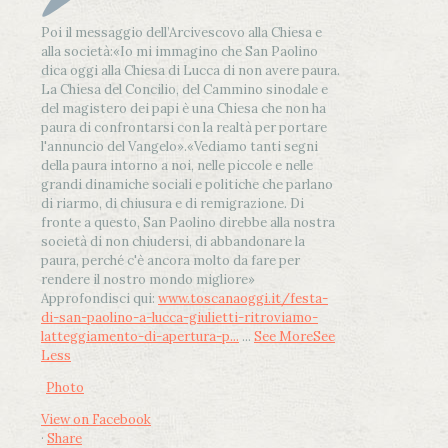
Poi il messaggio dell’Arcivescovo alla Chiesa e
alla società:
«Io mi immagino che San Paolino
dica oggi alla Chiesa di Lucca di non avere paura.
La Chiesa del Concilio, del Cammino sinodale e
del magistero dei papi è una Chiesa che non ha
paura di confrontarsi con la realtà per portare
l'annuncio del Vangelo»
.
«Vediamo tanti segni
della paura intorno a noi, nelle piccole e nelle
grandi dinamiche sociali e politiche che parlano
di riarmo, di chiusura e di remigrazione. Di
fronte a questo, San Paolino direbbe alla nostra
società di non chiudersi, di abbandonare la
paura, perché c'è ancora molto da fare per
rendere il nostro mondo migliore»
Approfondisci qui:
www.toscanaoggi.it/festa-
di-san-paolino-a-lucca-giulietti-ritroviamo-
latteggiamento-di-apertura-p...
...
See More
See
Less
Photo
View on Facebook
·
Share