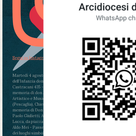
Segui su Instagram
Martedì 4 agosto2026
ore 11:30 - Lucca, Scuola
dell’Infanzia don Aldo Mei - Viale Castruccio
Castracani 435 - Inaugurazione murales in
memoria di don Aldo Mei curato dal Liceo
Artistico e Musicale “Passaglia”
.
ore 18 - Fiano
(Pescaglia), Chiesa parrocchiale - Messa in
memoria di Don Aldo Mei celebrata da mons.
Paolo Giulietti, Arcivescovo di Lucca
.
ore 20.30 -
Lucca, da piazza San Michele al Cippo di don
Aldo Mei - Passeggiata della Memoria in alcuni
dei luoghi simbolo della città. Ritrovo alle ore