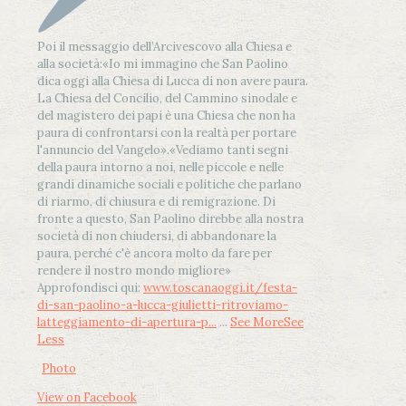
Poi il messaggio dell’Arcivescovo alla Chiesa e
alla società:
«Io mi immagino che San Paolino
dica oggi alla Chiesa di Lucca di non avere paura.
La Chiesa del Concilio, del Cammino sinodale e
del magistero dei papi è una Chiesa che non ha
paura di confrontarsi con la realtà per portare
l'annuncio del Vangelo»
.
«Vediamo tanti segni
della paura intorno a noi, nelle piccole e nelle
grandi dinamiche sociali e politiche che parlano
di riarmo, di chiusura e di remigrazione. Di
fronte a questo, San Paolino direbbe alla nostra
società di non chiudersi, di abbandonare la
paura, perché c'è ancora molto da fare per
rendere il nostro mondo migliore»
Approfondisci qui:
www.toscanaoggi.it/festa-
di-san-paolino-a-lucca-giulietti-ritroviamo-
latteggiamento-di-apertura-p...
...
See More
See
Less
Photo
View on Facebook