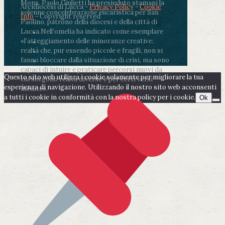
Mons. Paolo Giulietti ha presieduto stamani la
Arcidiocesi di Lucca -
Privacy Policy
-
Cookie
solenne concelebrazione eucaristica per San
Info
- Copyright reserved
Paolino, patrono della diocesi e della città di
Lucca.
Nell’omelia ha indicato come esemplare
«l’atteggiamento delle minoranze creative:
realtà che, pur essendo piccole e fragili, non si
fanno bloccare dalla situazione di crisi, ma sono
capaci di intuire e praticare percorsi nuovi da
Questo sito web utilizza i cookie solamente per migliorare la tua
cui sorgono realtà diverse e per certi versi
esperienza di navigazione. Utilizzando il nostro sito web acconsenti
inedite».
a tutti i cookie in conformità con la nostra policy per i cookie.
Ok