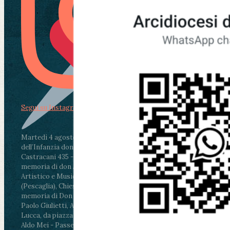
Segui su Instagram
Martedì 4 agosto2026
ore 11:30 - Lucca, Scuola
dell’Infanzia don Aldo Mei - Viale Castruccio
Castracani 435 - Inaugurazione murales in
memoria di don Aldo Mei curato dal Liceo
Artistico e Musicale “Passaglia”
.
ore 18 - Fiano
(Pescaglia), Chiesa parrocchiale - Messa in
memoria di Don Aldo Mei celebrata da mons.
Paolo Giulietti, Arcivescovo di Lucca
.
ore 20.30 -
Lucca, da piazza San Michele al Cippo di don
Aldo Mei - Passeggiata della Memoria in alcuni