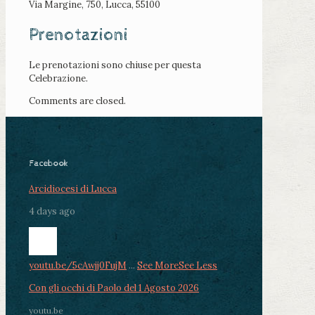
Via Margine, 750, Lucca, 55100
Prenotazioni
Le prenotazioni sono chiuse per questa
Celebrazione.
Comments are closed.
Facebook
Arcidiocesi di Lucca
4 days ago
youtu.be/5cAwjj0FujM
...
See More
See Less
Con gli occhi di Paolo del 1 Agosto 2026
youtu.be