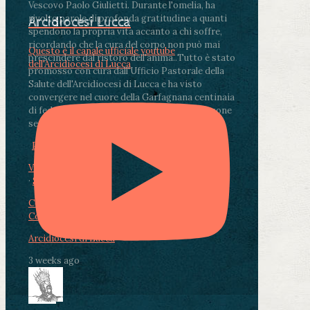
Vescovo Paolo Giulietti. Durante l'omelia, ha
rivolto parole di profonda gratitudine a quanti
Arcidiocesi Lucca
spendono la propria vita accanto a chi soffre,
ricordando che la cura del corpo non può mai
Questo è il canale ufficiale youtube
prescindere dal ristoro dell'anima.
.
Tutto è stato
dell'Arcidiocesi di Lucca
promosso con cura dall'Ufficio Pastorale della
Salute dell'Arcidiocesi di Lucca e ha visto
convergere nel cuore della Garfagnana centinaia
di fedeli, operatori sanitari, volontari e persone
segnate dalla malattia.
...
See More
See Less
Photo
View on Facebook
·
Share
Condividi su Facebook
Condividi su Twitter
Condividi su LinkedIn
Condividi via email
Arcidiocesi di Lucca
3 weeks ago