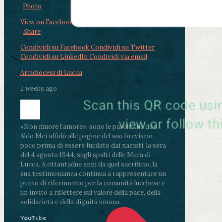
Photo
View on Facebook
·
Share
Condividi su Facebook
Condividi su Twitter
Condividi su LinkedIn
Condividi via email
Arcidiocesi di Lucca
2 weeks ago
«Non muore l’amore»: sono le parole che don
Aldo Mei affidò alle pagine del suo breviario,
poco prima di essere fucilato dai nazisti, la sera
del 4 agosto 1944, sugli spalti delle Mura di
Lucca. A ottantadue anni da quel sacrificio, la
sua testimonianza continua a rappresentare un
punto di riferimento per la comunità lucchese e
un invito a riflettere sul valore della pace, della
solidarietà e della dignità umana.
YouTube