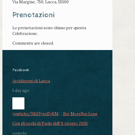
Via Margine, 750, Lucca, 55100
Prenotazioni
Le prenotazioni sono chiuse per questa
Celebrazione.
Comments are closed.
Facebook
Arcidiocesi di Lucca
1 day ago
youtu.be/XK6YyrxEyKM
...
See More
See Less
Con gli occhi di Paolo dell' 8 Agosto 2026
youtu.be