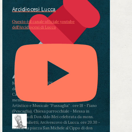
Arcidiocesi Lucca
Questo è il canale ufficiale youtube
dell'Arcidiocesi di Lucca
Martedì 4 agosto2026
ore 11:30 - Lucca, Scuola
dell’Infanzia don Aldo Mei - Viale Castruccio
Castracani 435 - Inaugurazione murales in
memoria di don Aldo Mei curato dal Liceo
Artistico e Musicale “Passaglia”
.
ore 18 - Fiano
(Pescaglia), Chiesa parrocchiale - Messa in
memoria di Don Aldo Mei celebrata da mons.
Paolo Giulietti, Arcivescovo di Lucca
.
ore 20.30 -
Lucca, da piazza San Michele al Cippo di don