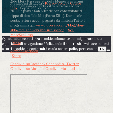
Aldo Mei - Passeggiata della Memoria in alcuni
Arcidiocesi di Lucca -
Privacy Policy
-
Cookie
dei luoghi simbolo della città. Ritrovo alle ore
Info
- Copyright reserved
20.30 in piazza San Michele con conclusione al
cippo di don Aldo Mei (Porta Elisa). Durante le
soste, letture accompagnate da musiche
Tutto il
programma qui:
www.diocesilucca.it/blog/don-
aldo-mei-anniversario-uccisione/
...
See
More
See Less
Questo sito web utilizza i cookie solamente per migliorare la tua
Photo
esperienza di navigazione. Utilizzando il nostro sito web acconsenti
a tutti i cookie in conformità con la nostra policy per i cookie.
Ok
View on Facebook
·
Share
Condividi su Facebook
Condividi su Twitter
Condividi su LinkedIn
Condividi via email