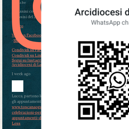
youtu.be
Da Assisi con i giovani per Celebrare il Perdono
di Assisi del 2 Ag...
Video
View on Facebook
·
Share
Condividi su Facebook
Condividi su Twitter
Condividi su LinkedIn
Condividi via email
Segui su Instagram
Arcidiocesi di Lucca
1 week ago
Lucca, partono le celebrazioni per don Aldo Mei:
gli appuntamenti dal 2 al 4 agosto
www.toscanaoggi.it/lucca-partono-le-
celebrazioni-per-don-aldo-mei-gli-
appuntamenti-dal-2-al-4-ago...
...
See More
See
Less