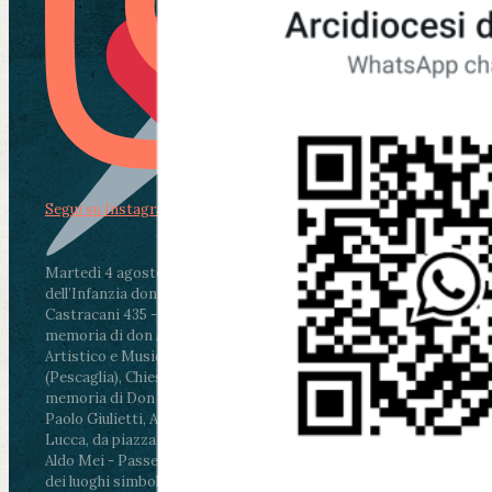
Segui su Instagram
Martedì 4 agosto2026
ore 11:30 - Lucca, Scuola
dell’Infanzia don Aldo Mei - Viale Castruccio
Castracani 435 - Inaugurazione murales in
memoria di don Aldo Mei curato dal Liceo
Artistico e Musicale “Passaglia”
.
ore 18 - Fiano
(Pescaglia), Chiesa parrocchiale - Messa in
memoria di Don Aldo Mei celebrata da mons.
Paolo Giulietti, Arcivescovo di Lucca
.
ore 20.30 -
Lucca, da piazza San Michele al Cippo di don
Aldo Mei - Passeggiata della Memoria in alcuni
dei luoghi simbolo della città. Ritrovo alle ore