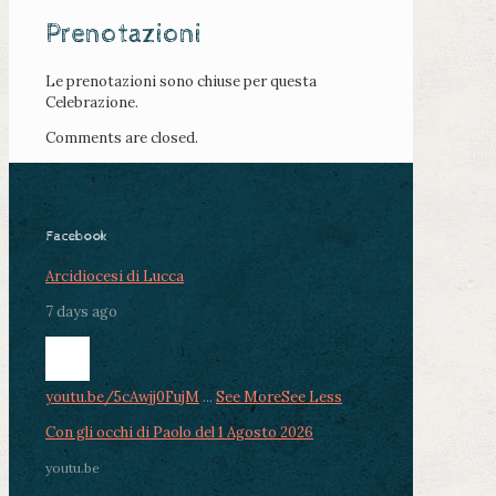
Prenotazioni
Le prenotazioni sono chiuse per questa
Celebrazione.
Comments are closed.
Facebook
Arcidiocesi di Lucca
7 days ago
youtu.be/5cAwjj0FujM
...
See More
See Less
Con gli occhi di Paolo del 1 Agosto 2026
youtu.be