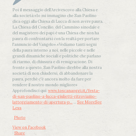
Poi il messaggio dell’Arcivescovo alla Chiesa e
alla società:
«Io mi immagino che San Paolino
dica oggi alla Chiesa di Lucca di non avere paura.
La Chiesa del Concilio, del Cammino sinodale e
del magistero dei papi è una Chiesa che non ha
paura di confrontarsi con la realtà per portare
l'annuncio del Vangelo»
.
«Vediamo tanti segni
della paura intorno a noi, nelle piccole e nelle
grandi dinamiche sociali e politiche che parlano
di riarmo, di chiusura e di remigrazione. Di
fronte a questo, San Paolino direbbe alla nostra
società di non chiudersi, di abbandonare la
paura, perché c'è ancora molto da fare per
rendere il nostro mondo migliore»
Approfondisci qui:
www.toscanaoggi.it/festa-
di-san-paolino-a-lucca-giulietti-ritroviamo-
latteggiamento-di-apertura-p...
...
See More
See
Less
Photo
View on Facebook
·
Share