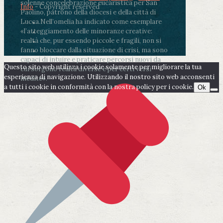
solenne concelebrazione eucaristica per San
Info
- Copyright reserved
Paolino, patrono della diocesi e della città di
Lucca.
Nell’omelia ha indicato come esemplare
«l’atteggiamento delle minoranze creative:
realtà che, pur essendo piccole e fragili, non si
fanno bloccare dalla situazione di crisi, ma sono
capaci di intuire e praticare percorsi nuovi da
Questo sito web utilizza i cookie solamente per migliorare la tua
cui sorgono realtà diverse e per certi versi
esperienza di navigazione. Utilizzando il nostro sito web acconsenti
inedite».
a tutti i cookie in conformità con la nostra policy per i cookie.
Ok