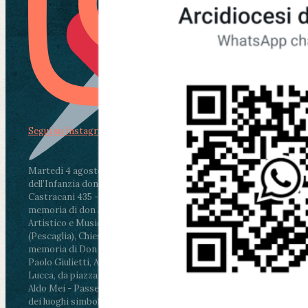
Segui su Instagram
Martedì 4 agosto2026
ore 11:30 - Lucca, Scuola
dell’Infanzia don Aldo Mei - Viale Castruccio
Castracani 435 - Inaugurazione murales in
memoria di don Aldo Mei curato dal Liceo
Artistico e Musicale “Passaglia”
.
ore 18 - Fiano
(Pescaglia), Chiesa parrocchiale - Messa in
memoria di Don Aldo Mei celebrata da mons.
Paolo Giulietti, Arcivescovo di Lucca
.
ore 20.30 -
Lucca, da piazza San Michele al Cippo di don
Aldo Mei - Passeggiata della Memoria in alcuni
dei luoghi simbolo della città. Ritrovo alle ore