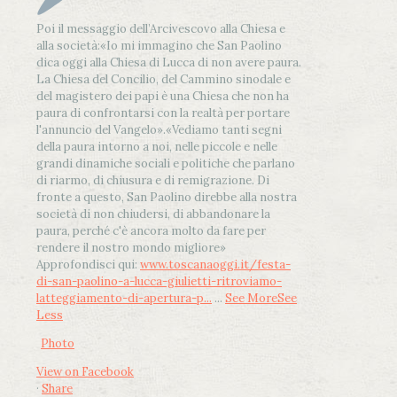
Poi il messaggio dell’Arcivescovo alla Chiesa e
alla società:
«Io mi immagino che San Paolino
dica oggi alla Chiesa di Lucca di non avere paura.
La Chiesa del Concilio, del Cammino sinodale e
del magistero dei papi è una Chiesa che non ha
paura di confrontarsi con la realtà per portare
l'annuncio del Vangelo»
.
«Vediamo tanti segni
della paura intorno a noi, nelle piccole e nelle
grandi dinamiche sociali e politiche che parlano
di riarmo, di chiusura e di remigrazione. Di
fronte a questo, San Paolino direbbe alla nostra
società di non chiudersi, di abbandonare la
paura, perché c'è ancora molto da fare per
rendere il nostro mondo migliore»
Approfondisci qui:
www.toscanaoggi.it/festa-
di-san-paolino-a-lucca-giulietti-ritroviamo-
latteggiamento-di-apertura-p...
...
See More
See
Less
Photo
View on Facebook
·
Share