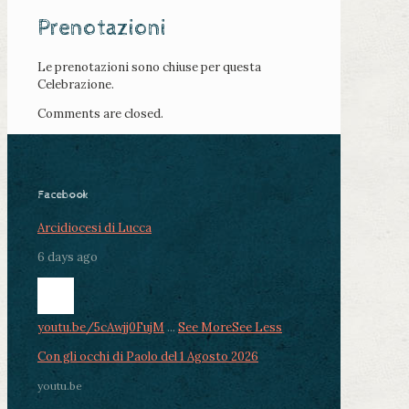
Prenotazioni
Le prenotazioni sono chiuse per questa
Celebrazione.
Comments are closed.
Facebook
Arcidiocesi di Lucca
6 days ago
youtu.be/5cAwjj0FujM
...
See More
See Less
Con gli occhi di Paolo del 1 Agosto 2026
youtu.be