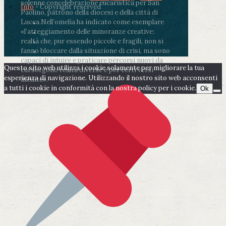
solenne concelebrazione eucaristica per San
Info
- Copyright reserved
Paolino, patrono della diocesi e della città di
Lucca.
Nell’omelia ha indicato come esemplare
«l’atteggiamento delle minoranze creative:
realtà che, pur essendo piccole e fragili, non si
fanno bloccare dalla situazione di crisi, ma sono
capaci di intuire e praticare percorsi nuovi da
Questo sito web utilizza i cookie solamente per migliorare la tua
cui sorgono realtà diverse e per certi versi
esperienza di navigazione. Utilizzando il nostro sito web acconsenti
inedite».
a tutti i cookie in conformità con la nostra policy per i cookie.
Ok