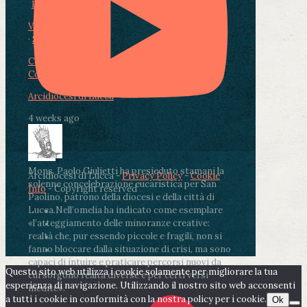
Photo
View on Facebook
·
Share
Condividi su Facebook
Condividi su Twitter
Condividi su LinkedIn
Condividi via email
Arcidiocesi di Lucca
4 weeks ago
Mons. Paolo Giulietti ha presieduto stamani la
Arcidiocesi di Lucca -
Privacy Policy
-
Cookie
solenne concelebrazione eucaristica per San
Info
- Copyright reserved
Paolino, patrono della diocesi e della città di
Lucca.
Nell’omelia ha indicato come esemplare
«l’atteggiamento delle minoranze creative:
realtà che, pur essendo piccole e fragili, non si
fanno bloccare dalla situazione di crisi, ma sono
capaci di intuire e praticare percorsi nuovi da
Questo sito web utilizza i cookie solamente per migliorare la tua
cui sorgono realtà diverse e per certi versi
esperienza di navigazione. Utilizzando il nostro sito web acconsenti
inedite».
a tutti i cookie in conformità con la nostra policy per i cookie.
Ok