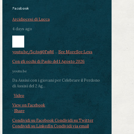
Facebook
Arcidiocesi di Lucca
4 days ago
youtu.be/5cAwjj0FujM
...
See More
See Less
Con gli occhi di Paolo del 1 Agosto 2026
youtu.be
Da Assisi con i giovani per Celebrare il Perdono
di Assisi del 2 Ag...
Video
View on Facebook
·
Share
Condividi su Facebook
Condividi su Twitter
Condividi su LinkedIn
Condividi via email