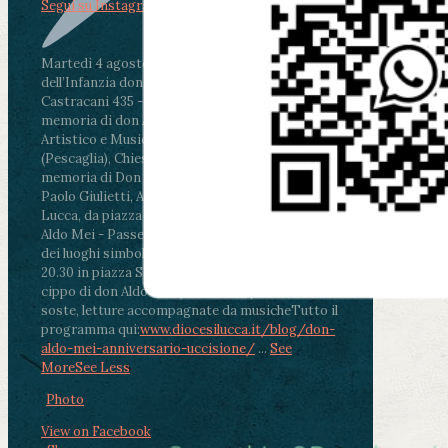
Segui su Instagram
Martedì 4 agosto2026
ore 11:30 - Lucca, Scuola
dell’Infanzia don Aldo Mei - Viale Castruccio
Castracani 435 - Inaugurazione murales in
memoria di don Aldo Mei curato dal Liceo
Artistico e Musicale “Passaglia”
.
ore 18 - Fiano
(Pescaglia), Chiesa parrocchiale - Messa in
memoria di Don Aldo Mei celebrata da mons.
Paolo Giulietti, Arcivescovo di Lucca
.
ore 20.30 -
Lucca, da piazza San Michele al Cippo di don
Aldo Mei - Passeggiata della Memoria in alcuni
dei luoghi simbolo della città. Ritrovo alle ore
20.30 in piazza San Michele con conclusione al
cippo di don Aldo Mei (Porta Elisa). Durante le
soste, letture accompagnate da musiche
Tutto il
programma qui:
www.diocesilucca.it/blog/don-
aldo-mei-anniversario-uccisione/
...
See
More
See Less
Photo
View on Facebook