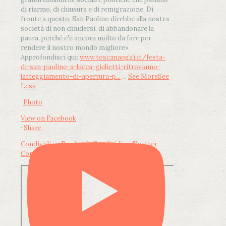
di riarmo, di chiusura e di remigrazione. Di
fronte a questo, San Paolino direbbe alla nostra
società di non chiudersi, di abbandonare la
paura, perché c'è ancora molto da fare per
rendere il nostro mondo migliore»
Approfondisci qui:
www.toscanaoggi.it/festa-
di-san-paolino-a-lucca-giulietti-ritroviamo-
latteggiamento-di-apertura-p...
...
See More
See
Less
Photo
View on Facebook
·
Share
Condividi su Facebook
Condividi su Twitter
Condividi su LinkedIn
Condividi via email