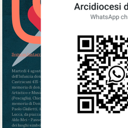
Segui su Instagram
Martedì 4 agosto2026
ore 11:30 - Lucca, Scuola
dell’Infanzia don Aldo Mei - Viale Castruccio
Castracani 435 - Inaugurazione murales in
memoria di don Aldo Mei curato dal Liceo
Artistico e Musicale “Passaglia”
.
ore 18 - Fiano
(Pescaglia), Chiesa parrocchiale - Messa in
memoria di Don Aldo Mei celebrata da mons.
Paolo Giulietti, Arcivescovo di Lucca
.
ore 20.30 -
Lucca, da piazza San Michele al Cippo di don
Aldo Mei - Passeggiata della Memoria in alcuni
dei luoghi simbolo della città. Ritrovo alle ore