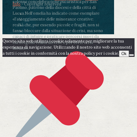
solenne concelebrazione eucaristica per San
Info
- Copyright reserved
Paolino, patrono della diocesi e della città di
Lucca.
Nell’omelia ha indicato come esemplare
«l’atteggiamento delle minoranze creative:
realtà che, pur essendo piccole e fragili, non si
fanno bloccare dalla situazione di crisi, ma sono
capaci di intuire e praticare percorsi nuovi da
Questo sito web utilizza i cookie solamente per migliorare la tua
cui sorgono realtà diverse e per certi versi
esperienza di navigazione. Utilizzando il nostro sito web acconsenti
inedite».
a tutti i cookie in conformità con la nostra policy per i cookie.
Ok