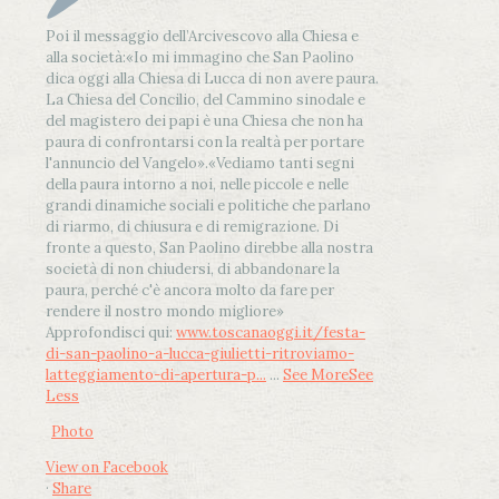
Poi il messaggio dell’Arcivescovo alla Chiesa e
alla società:
«Io mi immagino che San Paolino
dica oggi alla Chiesa di Lucca di non avere paura.
La Chiesa del Concilio, del Cammino sinodale e
del magistero dei papi è una Chiesa che non ha
paura di confrontarsi con la realtà per portare
l'annuncio del Vangelo»
.
«Vediamo tanti segni
della paura intorno a noi, nelle piccole e nelle
grandi dinamiche sociali e politiche che parlano
di riarmo, di chiusura e di remigrazione. Di
fronte a questo, San Paolino direbbe alla nostra
società di non chiudersi, di abbandonare la
paura, perché c'è ancora molto da fare per
rendere il nostro mondo migliore»
Approfondisci qui:
www.toscanaoggi.it/festa-
di-san-paolino-a-lucca-giulietti-ritroviamo-
latteggiamento-di-apertura-p...
...
See More
See
Less
Photo
View on Facebook
·
Share