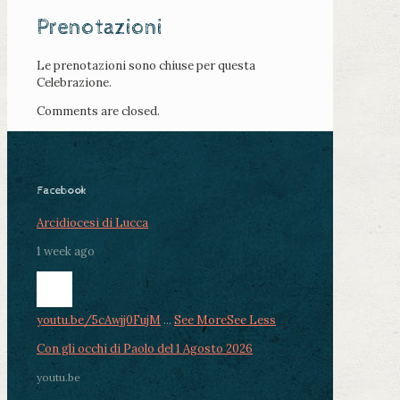
Prenotazioni
Le prenotazioni sono chiuse per questa
Celebrazione.
Comments are closed.
Facebook
Arcidiocesi di Lucca
1 week ago
youtu.be/5cAwjj0FujM
...
See More
See Less
Con gli occhi di Paolo del 1 Agosto 2026
youtu.be