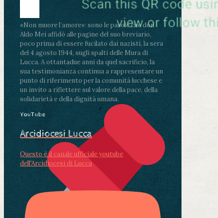
«Non muore l’amore»: sono le parole che don
Aldo Mei affidò alle pagine del suo breviario,
poco prima di essere fucilato dai nazisti, la sera
del 4 agosto 1944, sugli spalti delle Mura di
Lucca. A ottantadue anni da quel sacrificio, la
sua testimonianza continua a rappresentare un
punto di riferimento per la comunità lucchese e
un invito a riflettere sul valore della pace, della
solidarietà e della dignità umana.
YouTube
Arcidiocesi Lucca
Questo è il canale ufficiale youtube
dell'Arcidiocesi di Lucca