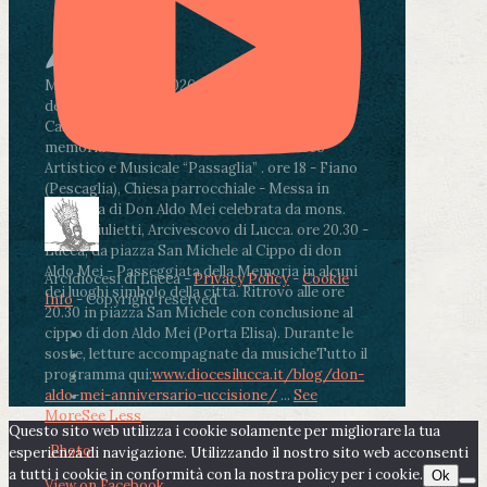
Martedì 4 agosto2026
ore 11:30 - Lucca, Scuola
dell’Infanzia don Aldo Mei - Viale Castruccio
Castracani 435 - Inaugurazione murales in
memoria di don Aldo Mei curato dal Liceo
Artistico e Musicale “Passaglia”
.
ore 18 - Fiano
(Pescaglia), Chiesa parrocchiale - Messa in
memoria di Don Aldo Mei celebrata da mons.
Paolo Giulietti, Arcivescovo di Lucca
.
ore 20.30 -
Lucca, da piazza San Michele al Cippo di don
Aldo Mei - Passeggiata della Memoria in alcuni
Arcidiocesi di Lucca -
Privacy Policy
-
Cookie
dei luoghi simbolo della città. Ritrovo alle ore
Info
- Copyright reserved
20.30 in piazza San Michele con conclusione al
cippo di don Aldo Mei (Porta Elisa). Durante le
soste, letture accompagnate da musiche
Tutto il
programma qui:
www.diocesilucca.it/blog/don-
aldo-mei-anniversario-uccisione/
...
See
More
See Less
Questo sito web utilizza i cookie solamente per migliorare la tua
Photo
esperienza di navigazione. Utilizzando il nostro sito web acconsenti
a tutti i cookie in conformità con la nostra policy per i cookie.
Ok
View on Facebook