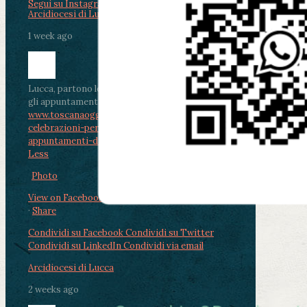
Segui su Instagram
Arcidiocesi di Lucca
1 week ago
Lucca, partono le celebrazioni per don Aldo Mei:
gli appuntamenti dal 2 al 4 agosto
www.toscanaoggi.it/lucca-partono-le-
celebrazioni-per-don-aldo-mei-gli-
appuntamenti-dal-2-al-4-ago...
...
See More
See
Less
Photo
View on Facebook
·
Share
Condividi su Facebook
Condividi su Twitter
Condividi su LinkedIn
Condividi via email
Arcidiocesi di Lucca
2 weeks ago