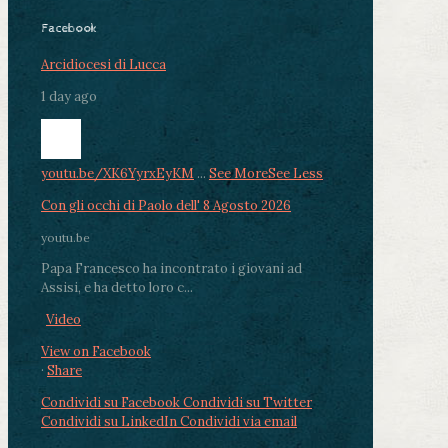
Facebook
Arcidiocesi di Lucca
1 day ago
youtu.be/XK6YyrxEyKM
...
See More
See Less
Con gli occhi di Paolo dell' 8 Agosto 2026
youtu.be
Papa Francesco ha incontrato i giovani ad
Assisi, e ha detto loro c...
Video
View on Facebook
·
Share
Condividi su Facebook
Condividi su Twitter
Condividi su LinkedIn
Condividi via email