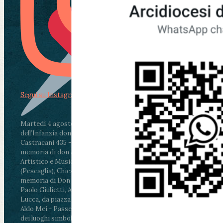
Segui su Instagram
Martedì 4 agosto2026
ore 11:30 - Lucca, Scuola
dell’Infanzia don Aldo Mei - Viale Castruccio
Castracani 435 - Inaugurazione murales in
memoria di don Aldo Mei curato dal Liceo
Artistico e Musicale “Passaglia”
.
ore 18 - Fiano
(Pescaglia), Chiesa parrocchiale - Messa in
memoria di Don Aldo Mei celebrata da mons.
Paolo Giulietti, Arcivescovo di Lucca
.
ore 20.30 -
Lucca, da piazza San Michele al Cippo di don
Aldo Mei - Passeggiata della Memoria in alcuni
dei luoghi simbolo della città. Ritrovo alle ore