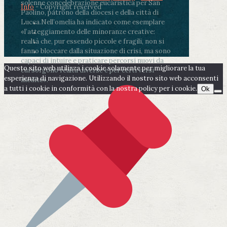
solenne concelebrazione eucaristica per San
Info
- Copyright reserved
Paolino, patrono della diocesi e della città di
Lucca.
Nell’omelia ha indicato come esemplare
«l’atteggiamento delle minoranze creative:
realtà che, pur essendo piccole e fragili, non si
fanno bloccare dalla situazione di crisi, ma sono
capaci di intuire e praticare percorsi nuovi da
Questo sito web utilizza i cookie solamente per migliorare la tua
cui sorgono realtà diverse e per certi versi
esperienza di navigazione. Utilizzando il nostro sito web acconsenti
inedite».
a tutti i cookie in conformità con la nostra policy per i cookie.
Ok