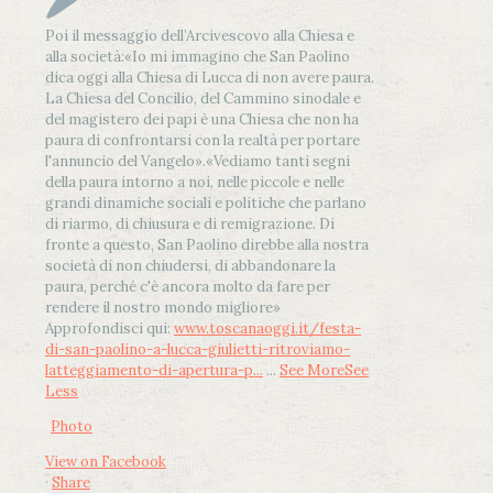
Poi il messaggio dell’Arcivescovo alla Chiesa e
alla società:
«Io mi immagino che San Paolino
dica oggi alla Chiesa di Lucca di non avere paura.
La Chiesa del Concilio, del Cammino sinodale e
del magistero dei papi è una Chiesa che non ha
paura di confrontarsi con la realtà per portare
l'annuncio del Vangelo»
.
«Vediamo tanti segni
della paura intorno a noi, nelle piccole e nelle
grandi dinamiche sociali e politiche che parlano
di riarmo, di chiusura e di remigrazione. Di
fronte a questo, San Paolino direbbe alla nostra
società di non chiudersi, di abbandonare la
paura, perché c'è ancora molto da fare per
rendere il nostro mondo migliore»
Approfondisci qui:
www.toscanaoggi.it/festa-
di-san-paolino-a-lucca-giulietti-ritroviamo-
latteggiamento-di-apertura-p...
...
See More
See
Less
Photo
View on Facebook
·
Share