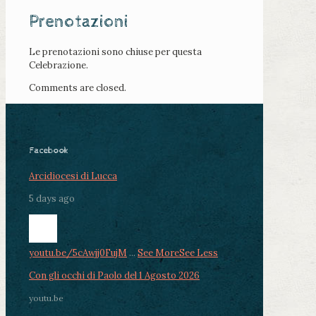
Prenotazioni
Le prenotazioni sono chiuse per questa
Celebrazione.
Comments are closed.
Facebook
Arcidiocesi di Lucca
5 days ago
youtu.be/5cAwjj0FujM
...
See More
See Less
Con gli occhi di Paolo del 1 Agosto 2026
youtu.be