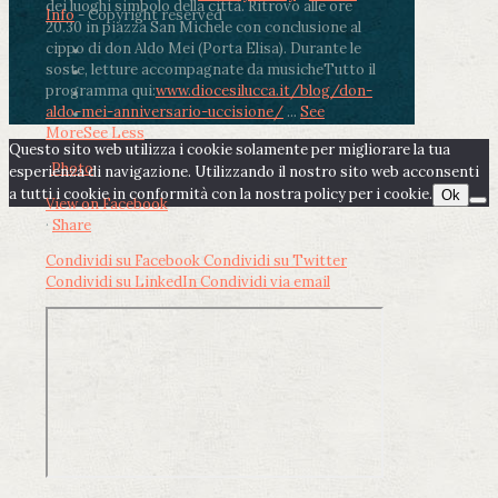
dei luoghi simbolo della città. Ritrovo alle ore
Info
- Copyright reserved
20.30 in piazza San Michele con conclusione al
cippo di don Aldo Mei (Porta Elisa). Durante le
soste, letture accompagnate da musiche
Tutto il
programma qui:
www.diocesilucca.it/blog/don-
aldo-mei-anniversario-uccisione/
...
See
More
See Less
Questo sito web utilizza i cookie solamente per migliorare la tua
Photo
esperienza di navigazione. Utilizzando il nostro sito web acconsenti
a tutti i cookie in conformità con la nostra policy per i cookie.
Ok
View on Facebook
·
Share
Condividi su Facebook
Condividi su Twitter
Condividi su LinkedIn
Condividi via email