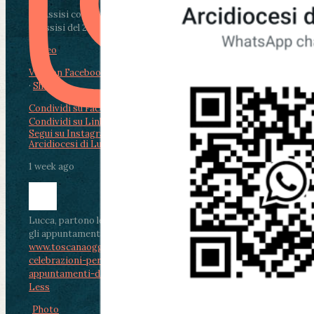
Da Assisi con i giovani per Celebrare il Perdono
di Assisi del 2 Ag...
Video
View on Facebook
·
Share
Condividi su Facebook
Condividi su Twitter
Condividi su LinkedIn
Condividi via email
Segui su Instagram
Arcidiocesi di Lucca
1 week ago
Lucca, partono le celebrazioni per don Aldo Mei:
gli appuntamenti dal 2 al 4 agosto
www.toscanaoggi.it/lucca-partono-le-
celebrazioni-per-don-aldo-mei-gli-
appuntamenti-dal-2-al-4-ago...
...
See More
See
Less
Photo