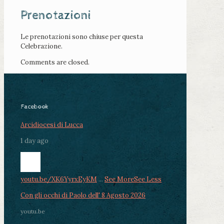
Prenotazioni
Le prenotazioni sono chiuse per questa
Celebrazione.
Comments are closed.
Facebook
Arcidiocesi di Lucca
1 day ago
youtu.be/XK6YyrxEyKM
...
See More
See Less
Con gli occhi di Paolo dell' 8 Agosto 2026
youtu.be