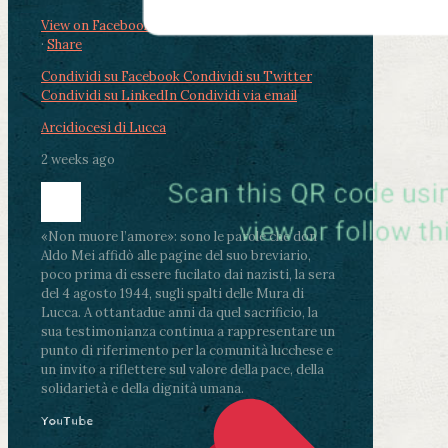
View on Facebook
·
Share
Condividi su Facebook
Condividi su Twitter
Condividi su LinkedIn
Condividi via email
Arcidiocesi di Lucca
2 weeks ago
«Non muore l’amore»: sono le parole che don
Aldo Mei affidò alle pagine del suo breviario,
poco prima di essere fucilato dai nazisti, la sera
del 4 agosto 1944, sugli spalti delle Mura di
Lucca. A ottantadue anni da quel sacrificio, la
sua testimonianza continua a rappresentare un
punto di riferimento per la comunità lucchese e
un invito a riflettere sul valore della pace, della
solidarietà e della dignità umana.
YouTube