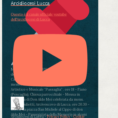
Arcidiocesi Lucca
Questo è il canale ufficiale youtube
dell'Arcidiocesi di Lucca
Martedì 4 agosto2026
ore 11:30 - Lucca, Scuola
dell’Infanzia don Aldo Mei - Viale Castruccio
Castracani 435 - Inaugurazione murales in
memoria di don Aldo Mei curato dal Liceo
Artistico e Musicale “Passaglia”
.
ore 18 - Fiano
(Pescaglia), Chiesa parrocchiale - Messa in
memoria di Don Aldo Mei celebrata da mons.
Paolo Giulietti, Arcivescovo di Lucca
.
ore 20.30 -
Lucca, da piazza San Michele al Cippo di don
Aldo Mei - Passeggiata della Memoria in alcuni
Arcidiocesi di Lucca -
Privacy Policy
-
Cookie