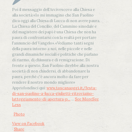
Poi il messaggio dell’Arcivescovo alla Chiesa e
alla società:
«Io mi immagino che San Paolino
dica oggi alla Chiesa di Lucca di non avere paura.
La Chiesa del Concilio, del Cammino sinodale e
del magistero dei papi è una Chiesa che non ha
paura di confrontarsi con la realtà per portare
l'annuncio del Vangelo»
.
«Vediamo tanti segni
della paura intorno a noi, nelle piccole e nelle
grandi dinamiche sociali e politiche che parlano
di riarmo, di chiusura e di remigrazione. Di
fronte a questo, San Paolino direbbe alla nostra
società di non chiudersi, di abbandonare la
paura, perché c'è ancora molto da fare per
rendere il nostro mondo migliore»
Approfondisci qui:
www.toscanaoggi.it/festa-
di-san-paolino-a-lucca-giulietti-ritroviamo-
latteggiamento-di-apertura-p...
...
See More
See
Less
Photo
View on Facebook
·
Share