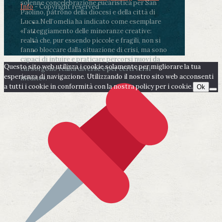
solenne concelebrazione eucaristica per San
Info
- Copyright reserved
Paolino, patrono della diocesi e della città di
Lucca.
Nell’omelia ha indicato come esemplare
«l’atteggiamento delle minoranze creative:
realtà che, pur essendo piccole e fragili, non si
fanno bloccare dalla situazione di crisi, ma sono
capaci di intuire e praticare percorsi nuovi da
Questo sito web utilizza i cookie solamente per migliorare la tua
cui sorgono realtà diverse e per certi versi
esperienza di navigazione. Utilizzando il nostro sito web acconsenti
inedite».
a tutti i cookie in conformità con la nostra policy per i cookie.
Ok