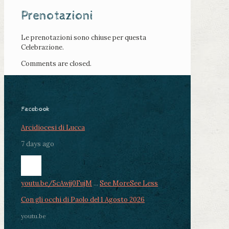
Prenotazioni
Le prenotazioni sono chiuse per questa
Celebrazione.
Comments are closed.
Facebook
Arcidiocesi di Lucca
7 days ago
youtu.be/5cAwjj0FujM
...
See More
See Less
Con gli occhi di Paolo del 1 Agosto 2026
youtu.be