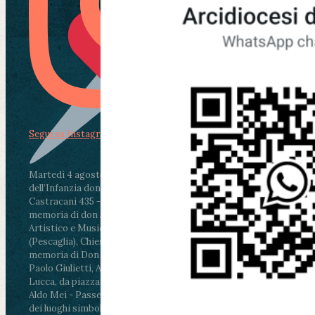
Segui su Instagram
Martedì 4 agosto2026
ore 11:30 - Lucca, Scuola
dell’Infanzia don Aldo Mei - Viale Castruccio
Castracani 435 - Inaugurazione murales in
memoria di don Aldo Mei curato dal Liceo
Artistico e Musicale “Passaglia”
.
ore 18 - Fiano
(Pescaglia), Chiesa parrocchiale - Messa in
memoria di Don Aldo Mei celebrata da mons.
Paolo Giulietti, Arcivescovo di Lucca
.
ore 20.30 -
Lucca, da piazza San Michele al Cippo di don
Aldo Mei - Passeggiata della Memoria in alcuni
dei luoghi simbolo della città. Ritrovo alle ore