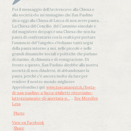
Poi il messaggio dell’Arcivescovo alla Chiesa e
alla società:
«Io mi immagino che San Paolino
dica oggi alla Chiesa di Lucca di non avere paura.
La Chiesa del Concilio, del Cammino sinodale e
del magistero dei papi è una Chiesa che non ha
paura di confrontarsi con la realtà per portare
l'annuncio del Vangelo»
.
«Vediamo tanti segni
della paura intorno a noi, nelle piccole e nelle
grandi dinamiche sociali e politiche che parlano
di riarmo, di chiusura e di remigrazione. Di
fronte a questo, San Paolino direbbe alla nostra
società di non chiudersi, di abbandonare la
paura, perché c'è ancora molto da fare per
rendere il nostro mondo migliore»
Approfondisci qui:
www.toscanaoggi.it/festa-
di-san-paolino-a-lucca-giulietti-ritroviamo-
latteggiamento-di-apertura-p...
...
See More
See
Less
Photo
View on Facebook
·
Share