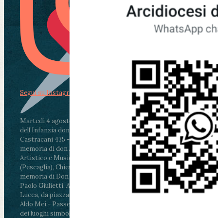
Segui su Instagram
Martedì 4 agosto2026
ore 11:30 - Lucca, Scuola
dell’Infanzia don Aldo Mei - Viale Castruccio
Castracani 435 - Inaugurazione murales in
memoria di don Aldo Mei curato dal Liceo
Artistico e Musicale “Passaglia”
.
ore 18 - Fiano
(Pescaglia), Chiesa parrocchiale - Messa in
memoria di Don Aldo Mei celebrata da mons.
Paolo Giulietti, Arcivescovo di Lucca
.
ore 20.30 -
Lucca, da piazza San Michele al Cippo di don
Aldo Mei - Passeggiata della Memoria in alcuni
dei luoghi simbolo della città. Ritrovo alle ore