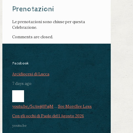
Prenotazioni
Le prenotazioni sono chiuse per questa
Celebrazione.
Comments are closed.
Facebook
Arcidiocesi di Lucca
7 days ago
youtu.be/5cAwjj0FujM
...
See More
See Less
Con gli occhi di Paolo del 1 Agosto 2026
youtu.be