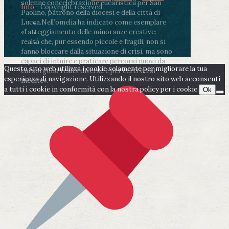
solenne concelebrazione eucaristica per San
Info
- Copyright reserved
Paolino, patrono della diocesi e della città di
Lucca.
Nell’omelia ha indicato come esemplare
«l’atteggiamento delle minoranze creative:
realtà che, pur essendo piccole e fragili, non si
fanno bloccare dalla situazione di crisi, ma sono
capaci di intuire e praticare percorsi nuovi da
Questo sito web utilizza i cookie solamente per migliorare la tua
cui sorgono realtà diverse e per certi versi
esperienza di navigazione. Utilizzando il nostro sito web acconsenti
inedite».
a tutti i cookie in conformità con la nostra policy per i cookie.
Ok