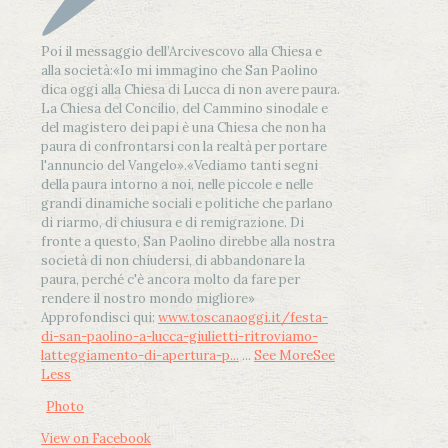
Poi il messaggio dell’Arcivescovo alla Chiesa e
alla società:
«Io mi immagino che San Paolino
dica oggi alla Chiesa di Lucca di non avere paura.
La Chiesa del Concilio, del Cammino sinodale e
del magistero dei papi è una Chiesa che non ha
paura di confrontarsi con la realtà per portare
l'annuncio del Vangelo»
.
«Vediamo tanti segni
della paura intorno a noi, nelle piccole e nelle
grandi dinamiche sociali e politiche che parlano
di riarmo, di chiusura e di remigrazione. Di
fronte a questo, San Paolino direbbe alla nostra
società di non chiudersi, di abbandonare la
paura, perché c'è ancora molto da fare per
rendere il nostro mondo migliore»
Approfondisci qui:
www.toscanaoggi.it/festa-
di-san-paolino-a-lucca-giulietti-ritroviamo-
latteggiamento-di-apertura-p...
...
See More
See
Less
Photo
View on Facebook