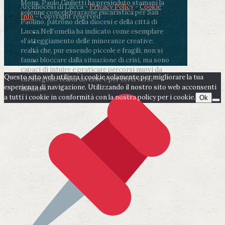
Mons. Paolo Giulietti ha presieduto stamani la
Arcidiocesi di Lucca -
Privacy Policy
-
Cookie
solenne concelebrazione eucaristica per San
Info
- Copyright reserved
Paolino, patrono della diocesi e della città di
Lucca.
Nell’omelia ha indicato come esemplare
«l’atteggiamento delle minoranze creative:
realtà che, pur essendo piccole e fragili, non si
fanno bloccare dalla situazione di crisi, ma sono
capaci di intuire e praticare percorsi nuovi da
Questo sito web utilizza i cookie solamente per migliorare la tua
cui sorgono realtà diverse e per certi versi
esperienza di navigazione. Utilizzando il nostro sito web acconsenti
inedite».
a tutti i cookie in conformità con la nostra policy per i cookie.
Ok