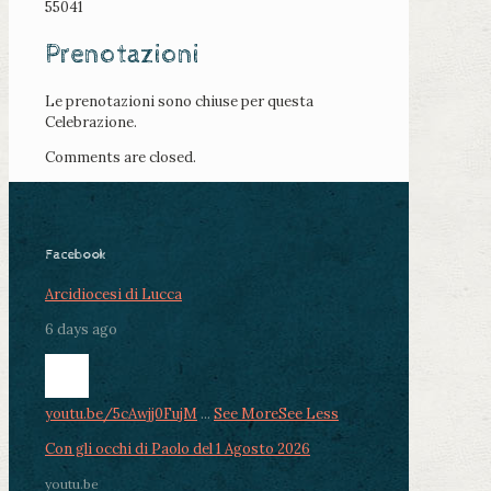
55041
Prenotazioni
Le prenotazioni sono chiuse per questa
Celebrazione.
Comments are closed.
Facebook
Arcidiocesi di Lucca
6 days ago
youtu.be/5cAwjj0FujM
...
See More
See Less
Con gli occhi di Paolo del 1 Agosto 2026
youtu.be