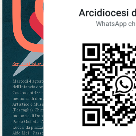
Segui su Instagram
Martedì 4 agosto2026
ore 11:30 - Lucca, Scuola
dell’Infanzia don Aldo Mei - Viale Castruccio
Castracani 435 - Inaugurazione murales in
memoria di don Aldo Mei curato dal Liceo
Artistico e Musicale “Passaglia”
.
ore 18 - Fiano
(Pescaglia), Chiesa parrocchiale - Messa in
memoria di Don Aldo Mei celebrata da mons.
Paolo Giulietti, Arcivescovo di Lucca
.
ore 20.30 -
Lucca, da piazza San Michele al Cippo di don
Aldo Mei - Passeggiata della Memoria in alcuni