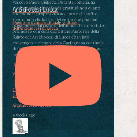
Vescovo Paolo Giulietti. Durante l'omelia, ha
rivolto parole di profonda gratitudine a quanti
Arcidiocesi Lucca
spendono la propria vita accanto a chi soffre,
ricordando che la cura del corpo non può mai
Questo è il canale ufficiale youtube
prescindere dal ristoro dell'anima.
.
Tutto è stato
dell'Arcidiocesi di Lucca
promosso con cura dall'Ufficio Pastorale della
Salute dell'Arcidiocesi di Lucca e ha visto
convergere nel cuore della Garfagnana centinaia
di fedeli, operatori sanitari, volontari e persone
segnate dalla malattia.
...
See More
See Less
Photo
View on Facebook
·
Share
Condividi su Facebook
Condividi su Twitter
Condividi su LinkedIn
Condividi via email
Arcidiocesi di Lucca
4 weeks ago