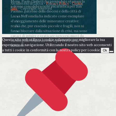
Mons. Paolo Giulietti ha presieduto stamani la
Arcidiocesi di Lucca -
Privacy Policy
-
Cookie
solenne concelebrazione eucaristica per San
Info
- Copyright reserved
Paolino, patrono della diocesi e della città di
Lucca.
Nell’omelia ha indicato come esemplare
«l’atteggiamento delle minoranze creative:
realtà che, pur essendo piccole e fragili, non si
fanno bloccare dalla situazione di crisi, ma sono
capaci di intuire e praticare percorsi nuovi da
Questo sito web utilizza i cookie solamente per migliorare la tua
cui sorgono realtà diverse e per certi versi
esperienza di navigazione. Utilizzando il nostro sito web acconsenti
inedite».
a tutti i cookie in conformità con la nostra policy per i cookie.
Ok