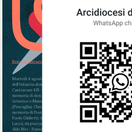
Segui su Instagram
Martedì 4 agosto2026
ore 11:30 - Lucca, Scuola
dell’Infanzia don Aldo Mei - Viale Castruccio
Castracani 435 - Inaugurazione murales in
memoria di don Aldo Mei curato dal Liceo
Artistico e Musicale “Passaglia”
.
ore 18 - Fiano
(Pescaglia), Chiesa parrocchiale - Messa in
memoria di Don Aldo Mei celebrata da mons.
Paolo Giulietti, Arcivescovo di Lucca
.
ore 20.30 -
Lucca, da piazza San Michele al Cippo di don
Aldo Mei - Passeggiata della Memoria in alcuni