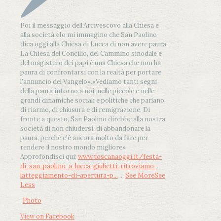
Poi il messaggio dell’Arcivescovo alla Chiesa e
alla società:
«Io mi immagino che San Paolino
dica oggi alla Chiesa di Lucca di non avere paura.
La Chiesa del Concilio, del Cammino sinodale e
del magistero dei papi è una Chiesa che non ha
paura di confrontarsi con la realtà per portare
l'annuncio del Vangelo»
.
«Vediamo tanti segni
della paura intorno a noi, nelle piccole e nelle
grandi dinamiche sociali e politiche che parlano
di riarmo, di chiusura e di remigrazione. Di
fronte a questo, San Paolino direbbe alla nostra
società di non chiudersi, di abbandonare la
paura, perché c'è ancora molto da fare per
rendere il nostro mondo migliore»
Approfondisci qui:
www.toscanaoggi.it/festa-
di-san-paolino-a-lucca-giulietti-ritroviamo-
latteggiamento-di-apertura-p...
...
See More
See
Less
Photo
View on Facebook