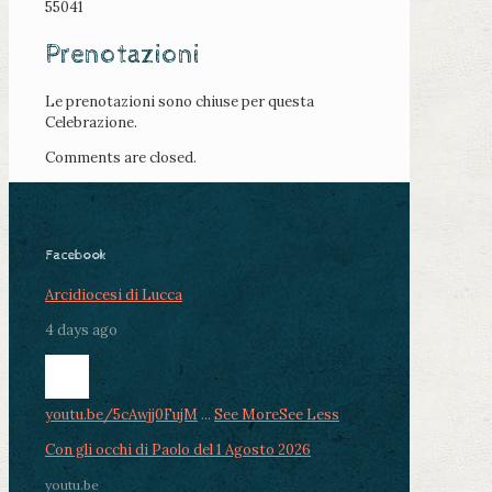
55041
Prenotazioni
Le prenotazioni sono chiuse per questa
Celebrazione.
Comments are closed.
Facebook
Arcidiocesi di Lucca
4 days ago
youtu.be/5cAwjj0FujM
...
See More
See Less
Con gli occhi di Paolo del 1 Agosto 2026
youtu.be