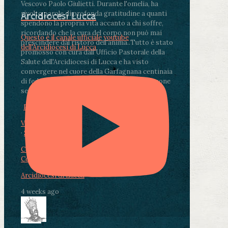
Vescovo Paolo Giulietti. Durante l'omelia, ha
rivolto parole di profonda gratitudine a quanti
Arcidiocesi Lucca
spendono la propria vita accanto a chi soffre,
ricordando che la cura del corpo non può mai
Questo è il canale ufficiale youtube
prescindere dal ristoro dell'anima.
.
Tutto è stato
dell'Arcidiocesi di Lucca
promosso con cura dall'Ufficio Pastorale della
Salute dell'Arcidiocesi di Lucca e ha visto
convergere nel cuore della Garfagnana centinaia
di fedeli, operatori sanitari, volontari e persone
segnate dalla malattia.
...
See More
See Less
Photo
View on Facebook
·
Share
Condividi su Facebook
Condividi su Twitter
Condividi su LinkedIn
Condividi via email
Arcidiocesi di Lucca
4 weeks ago