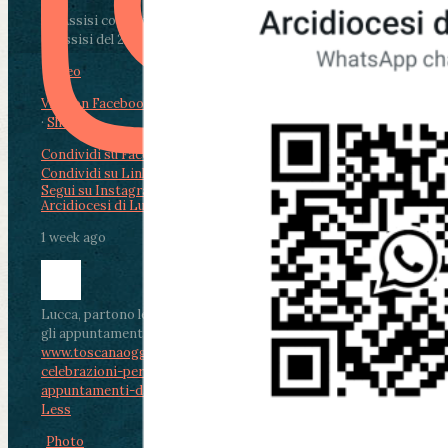
Da Assisi con i giovani per Celebrare il Perdono
di Assisi del 2 Ag...
Video
View on Facebook
·
Share
Condividi su Facebook
Condividi su Twitter
Condividi su LinkedIn
Condividi via email
Segui su Instagram
Arcidiocesi di Lucca
1 week ago
Lucca, partono le celebrazioni per don Aldo Mei:
gli appuntamenti dal 2 al 4 agosto
www.toscanaoggi.it/lucca-partono-le-
celebrazioni-per-don-aldo-mei-gli-
appuntamenti-dal-2-al-4-ago...
...
See More
See
Less
Photo