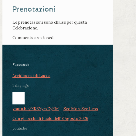
Prenotazioni
Le prenotazioni sono chiuse per questa
Celebrazione.
Comments are closed.
Facebook
Arcidiocesi di Lucca
1 day ago
youtu.be/XK6YyrxEyKM
...
See More
See Less
Con gli occhi di Paolo dell' 8 Agosto 2026
youtu.be