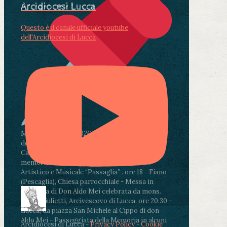
Arcidiocesi Lucca
Questo è il canale ufficiale youtube
dell'Arcidiocesi di Lucca
Martedì 4 agosto2026
ore 11:30 - Lucca, Scuola
dell’Infanzia don Aldo Mei - Viale Castruccio
Castracani 435 - Inaugurazione murales in
memoria di don Aldo Mei curato dal Liceo
Artistico e Musicale “Passaglia”
.
ore 18 - Fiano
(Pescaglia), Chiesa parrocchiale - Messa in
memoria di Don Aldo Mei celebrata da mons.
Paolo Giulietti, Arcivescovo di Lucca
.
ore 20.30 -
Lucca, da piazza San Michele al Cippo di don
Aldo Mei - Passeggiata della Memoria in alcuni
Arcidiocesi di Lucca -
Privacy Policy
-
Cookie