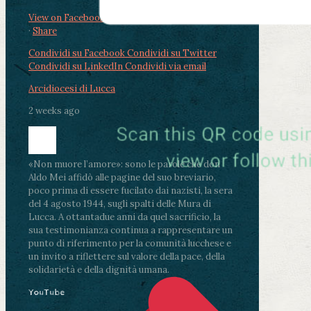
View on Facebook
·
Share
Condividi su Facebook
Condividi su Twitter
Condividi su LinkedIn
Condividi via email
Arcidiocesi di Lucca
2 weeks ago
«Non muore l’amore»: sono le parole che don
Aldo Mei affidò alle pagine del suo breviario,
poco prima di essere fucilato dai nazisti, la sera
del 4 agosto 1944, sugli spalti delle Mura di
Lucca. A ottantadue anni da quel sacrificio, la
sua testimonianza continua a rappresentare un
punto di riferimento per la comunità lucchese e
un invito a riflettere sul valore della pace, della
solidarietà e della dignità umana.
YouTube