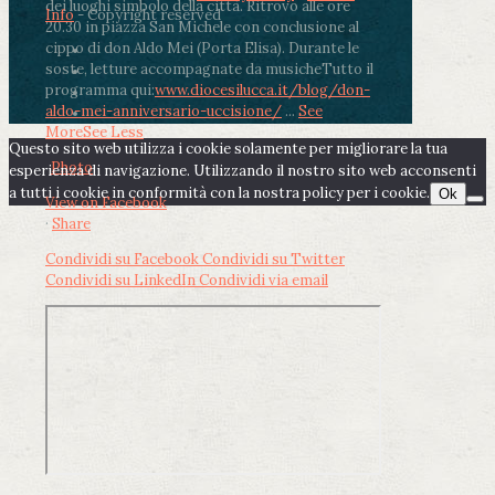
dei luoghi simbolo della città. Ritrovo alle ore
Info
- Copyright reserved
20.30 in piazza San Michele con conclusione al
cippo di don Aldo Mei (Porta Elisa). Durante le
soste, letture accompagnate da musiche
Tutto il
programma qui:
www.diocesilucca.it/blog/don-
aldo-mei-anniversario-uccisione/
...
See
More
See Less
Questo sito web utilizza i cookie solamente per migliorare la tua
Photo
esperienza di navigazione. Utilizzando il nostro sito web acconsenti
a tutti i cookie in conformità con la nostra policy per i cookie.
Ok
View on Facebook
·
Share
Condividi su Facebook
Condividi su Twitter
Condividi su LinkedIn
Condividi via email