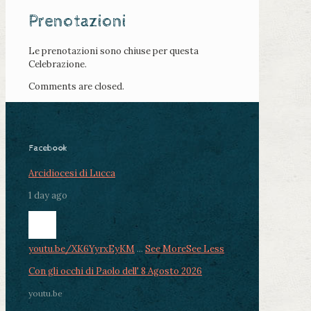
Prenotazioni
Le prenotazioni sono chiuse per questa
Celebrazione.
Comments are closed.
Facebook
Arcidiocesi di Lucca
1 day ago
youtu.be/XK6YyrxEyKM
...
See More
See Less
Con gli occhi di Paolo dell' 8 Agosto 2026
youtu.be