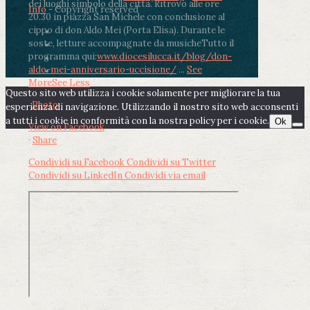
dei luoghi simbolo della città. Ritrovo alle ore
Info
- Copyright reserved
20.30 in piazza San Michele con conclusione al
cippo di don Aldo Mei (Porta Elisa). Durante le
soste, letture accompagnate da musiche
Tutto il
programma qui:
www.diocesilucca.it/blog/don-
aldo-mei-anniversario-uccisione/
...
See
More
See Less
Questo sito web utilizza i cookie solamente per migliorare la tua
Photo
esperienza di navigazione. Utilizzando il nostro sito web acconsenti
a tutti i cookie in conformità con la nostra policy per i cookie.
Ok
View on Facebook
·
Share
Condividi su Facebook
Condividi su Twitter
Condividi su LinkedIn
Condividi via email