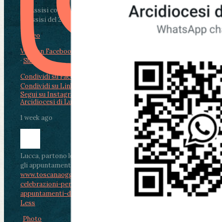
Da Assisi con i giovani per Celebrare il Perdono
di Assisi del 2 Ag...
Video
View on Facebook
·
Share
Condividi su Facebook
Condividi su Twitter
Condividi su LinkedIn
Condividi via email
Segui su Instagram
Arcidiocesi di Lucca
1 week ago
Lucca, partono le celebrazioni per don Aldo Mei:
gli appuntamenti dal 2 al 4 agosto
www.toscanaoggi.it/lucca-partono-le-
celebrazioni-per-don-aldo-mei-gli-
appuntamenti-dal-2-al-4-ago...
...
See More
See
Less
Photo