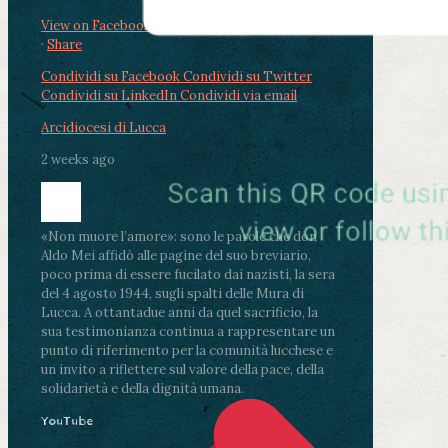
View on Facebook
·
Share
Condividi su Facebook
Condividi su Twitter
Condividi su LinkedIn
Condividi via email
Arcidiocesi di Lucca
2 weeks ago
«Non muore l’amore»: sono le parole che don
Aldo Mei affidò alle pagine del suo breviario,
poco prima di essere fucilato dai nazisti, la sera
del 4 agosto 1944, sugli spalti delle Mura di
Lucca. A ottantadue anni da quel sacrificio, la
sua testimonianza continua a rappresentare un
punto di riferimento per la comunità lucchese e
un invito a riflettere sul valore della pace, della
solidarietà e della dignità umana.
YouTube