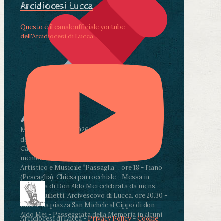
Arcidiocesi Lucca
Questo è il canale ufficiale youtube
dell'Arcidiocesi di Lucca
Martedì 4 agosto2026
ore 11:30 - Lucca, Scuola
dell’Infanzia don Aldo Mei - Viale Castruccio
Castracani 435 - Inaugurazione murales in
memoria di don Aldo Mei curato dal Liceo
Artistico e Musicale “Passaglia”
.
ore 18 - Fiano
(Pescaglia), Chiesa parrocchiale - Messa in
memoria di Don Aldo Mei celebrata da mons.
Paolo Giulietti, Arcivescovo di Lucca
.
ore 20.30 -
Lucca, da piazza San Michele al Cippo di don
Aldo Mei - Passeggiata della Memoria in alcuni
Arcidiocesi di Lucca -
Privacy Policy
-
Cookie