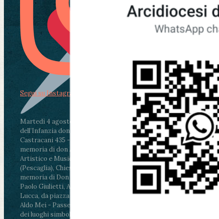
Segui su Instagram
Martedì 4 agosto2026
ore 11:30 - Lucca, Scuola
dell’Infanzia don Aldo Mei - Viale Castruccio
Castracani 435 - Inaugurazione murales in
memoria di don Aldo Mei curato dal Liceo
Artistico e Musicale “Passaglia”
.
ore 18 - Fiano
(Pescaglia), Chiesa parrocchiale - Messa in
memoria di Don Aldo Mei celebrata da mons.
Paolo Giulietti, Arcivescovo di Lucca
.
ore 20.30 -
Lucca, da piazza San Michele al Cippo di don
Aldo Mei - Passeggiata della Memoria in alcuni
dei luoghi simbolo della città. Ritrovo alle ore