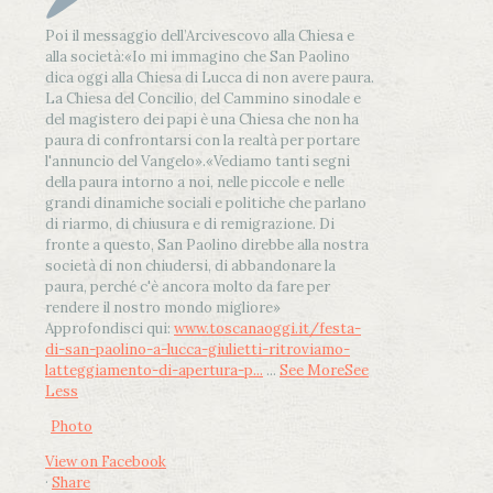
Poi il messaggio dell’Arcivescovo alla Chiesa e
alla società:
«Io mi immagino che San Paolino
dica oggi alla Chiesa di Lucca di non avere paura.
La Chiesa del Concilio, del Cammino sinodale e
del magistero dei papi è una Chiesa che non ha
paura di confrontarsi con la realtà per portare
l'annuncio del Vangelo»
.
«Vediamo tanti segni
della paura intorno a noi, nelle piccole e nelle
grandi dinamiche sociali e politiche che parlano
di riarmo, di chiusura e di remigrazione. Di
fronte a questo, San Paolino direbbe alla nostra
società di non chiudersi, di abbandonare la
paura, perché c'è ancora molto da fare per
rendere il nostro mondo migliore»
Approfondisci qui:
www.toscanaoggi.it/festa-
di-san-paolino-a-lucca-giulietti-ritroviamo-
latteggiamento-di-apertura-p...
...
See More
See
Less
Photo
View on Facebook
·
Share