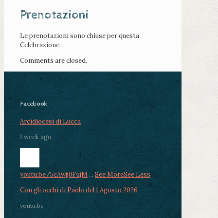
Prenotazioni
Le prenotazioni sono chiuse per questa
Celebrazione.
Comments are closed.
Facebook
Arcidiocesi di Lucca
1 week ago
youtu.be/5cAwjj0FujM
...
See More
See Less
Con gli occhi di Paolo del 1 Agosto 2026
youtu.be