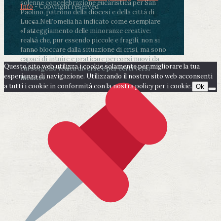
solenne concelebrazione eucaristica per San
Info
- Copyright reserved
Paolino, patrono della diocesi e della città di
Lucca.
Nell’omelia ha indicato come esemplare
«l’atteggiamento delle minoranze creative:
realtà che, pur essendo piccole e fragili, non si
fanno bloccare dalla situazione di crisi, ma sono
capaci di intuire e praticare percorsi nuovi da
Questo sito web utilizza i cookie solamente per migliorare la tua
cui sorgono realtà diverse e per certi versi
esperienza di navigazione. Utilizzando il nostro sito web acconsenti
inedite».
a tutti i cookie in conformità con la nostra policy per i cookie.
Ok