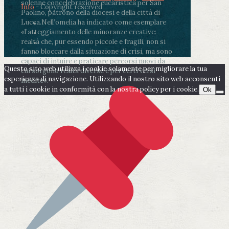
solenne concelebrazione eucaristica per San
Info
- Copyright reserved
Paolino, patrono della diocesi e della città di
Lucca.
Nell’omelia ha indicato come esemplare
«l’atteggiamento delle minoranze creative:
realtà che, pur essendo piccole e fragili, non si
fanno bloccare dalla situazione di crisi, ma sono
capaci di intuire e praticare percorsi nuovi da
Questo sito web utilizza i cookie solamente per migliorare la tua
cui sorgono realtà diverse e per certi versi
esperienza di navigazione. Utilizzando il nostro sito web acconsenti
inedite».
a tutti i cookie in conformità con la nostra policy per i cookie.
Ok