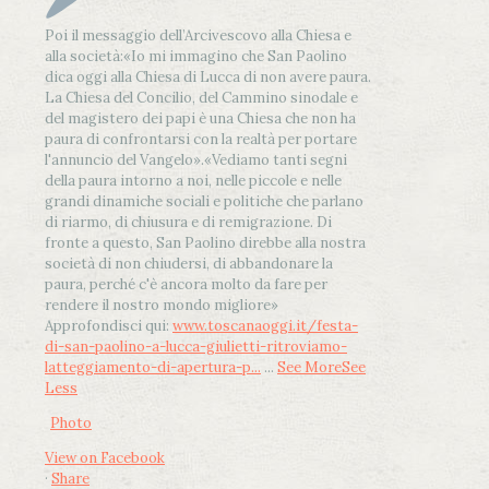
Poi il messaggio dell’Arcivescovo alla Chiesa e
alla società:
«Io mi immagino che San Paolino
dica oggi alla Chiesa di Lucca di non avere paura.
La Chiesa del Concilio, del Cammino sinodale e
del magistero dei papi è una Chiesa che non ha
paura di confrontarsi con la realtà per portare
l'annuncio del Vangelo»
.
«Vediamo tanti segni
della paura intorno a noi, nelle piccole e nelle
grandi dinamiche sociali e politiche che parlano
di riarmo, di chiusura e di remigrazione. Di
fronte a questo, San Paolino direbbe alla nostra
società di non chiudersi, di abbandonare la
paura, perché c'è ancora molto da fare per
rendere il nostro mondo migliore»
Approfondisci qui:
www.toscanaoggi.it/festa-
di-san-paolino-a-lucca-giulietti-ritroviamo-
latteggiamento-di-apertura-p...
...
See More
See
Less
Photo
View on Facebook
·
Share