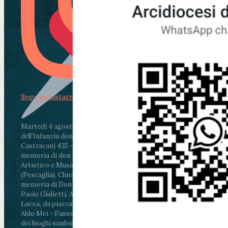
Segui su Instagram
Martedì 4 agosto2026
ore 11:30 - Lucca, Scuola
dell’Infanzia don Aldo Mei - Viale Castruccio
Castracani 435 - Inaugurazione murales in
memoria di don Aldo Mei curato dal Liceo
Artistico e Musicale “Passaglia”
.
ore 18 - Fiano
(Pescaglia), Chiesa parrocchiale - Messa in
memoria di Don Aldo Mei celebrata da mons.
Paolo Giulietti, Arcivescovo di Lucca
.
ore 20.30 -
Lucca, da piazza San Michele al Cippo di don
Aldo Mei - Passeggiata della Memoria in alcuni
dei luoghi simbolo della città. Ritrovo alle ore