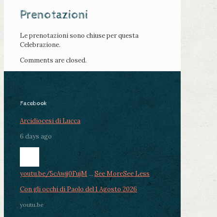
Prenotazioni
Le prenotazioni sono chiuse per questa
Celebrazione.
Comments are closed.
Facebook
Arcidiocesi di Lucca
6 days ago
youtu.be/5cAwjj0FujM
...
See More
See Less
Con gli occhi di Paolo del 1 Agosto 2026
youtu.be