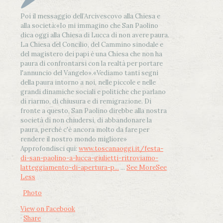
Poi il messaggio dell’Arcivescovo alla Chiesa e
alla società:
«Io mi immagino che San Paolino
dica oggi alla Chiesa di Lucca di non avere paura.
La Chiesa del Concilio, del Cammino sinodale e
del magistero dei papi è una Chiesa che non ha
paura di confrontarsi con la realtà per portare
l'annuncio del Vangelo»
.
«Vediamo tanti segni
della paura intorno a noi, nelle piccole e nelle
grandi dinamiche sociali e politiche che parlano
di riarmo, di chiusura e di remigrazione. Di
fronte a questo, San Paolino direbbe alla nostra
società di non chiudersi, di abbandonare la
paura, perché c'è ancora molto da fare per
rendere il nostro mondo migliore»
Approfondisci qui:
www.toscanaoggi.it/festa-
di-san-paolino-a-lucca-giulietti-ritroviamo-
latteggiamento-di-apertura-p...
...
See More
See
Less
Photo
View on Facebook
·
Share