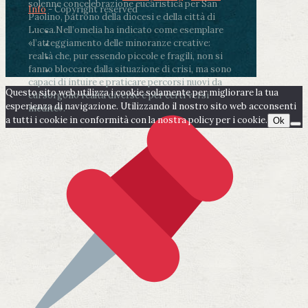
solenne concelebrazione eucaristica per San
Info
- Copyright reserved
Paolino, patrono della diocesi e della città di
Lucca.
Nell’omelia ha indicato come esemplare
«l’atteggiamento delle minoranze creative:
realtà che, pur essendo piccole e fragili, non si
fanno bloccare dalla situazione di crisi, ma sono
capaci di intuire e praticare percorsi nuovi da
Questo sito web utilizza i cookie solamente per migliorare la tua
cui sorgono realtà diverse e per certi versi
esperienza di navigazione. Utilizzando il nostro sito web acconsenti
inedite».
a tutti i cookie in conformità con la nostra policy per i cookie.
Ok