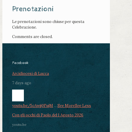
Prenotazioni
Le prenotazioni sono chiuse per questa
Celebrazione.
Comments are closed.
Facebook
Arcidiocesi di Lucca
7 days ago
youtu.be/5cAwjj0FujM
...
See More
See Less
Con gli occhi di Paolo del 1 Agosto 2026
youtu.be