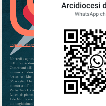
Segui su Instagram
Martedì 4 agosto2026
ore 11:30 - Lucca, Scuola
dell’Infanzia don Aldo Mei - Viale Castruccio
Castracani 435 - Inaugurazione murales in
memoria di don Aldo Mei curato dal Liceo
Artistico e Musicale “Passaglia”
.
ore 18 - Fiano
(Pescaglia), Chiesa parrocchiale - Messa in
memoria di Don Aldo Mei celebrata da mons.
Paolo Giulietti, Arcivescovo di Lucca
.
ore 20.30 -
Lucca, da piazza San Michele al Cippo di don
Aldo Mei - Passeggiata della Memoria in alcuni
dei luoghi simbolo della città. Ritrovo alle ore