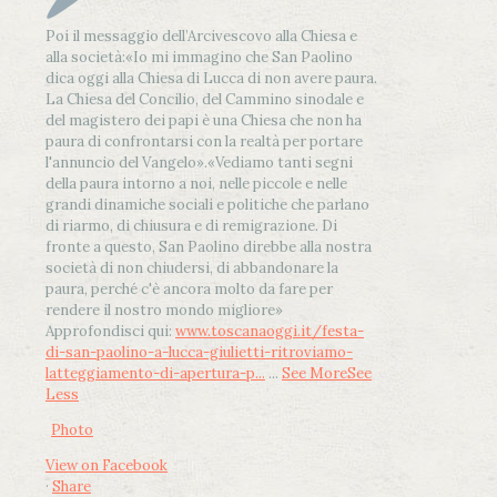
Poi il messaggio dell’Arcivescovo alla Chiesa e
alla società:
«Io mi immagino che San Paolino
dica oggi alla Chiesa di Lucca di non avere paura.
La Chiesa del Concilio, del Cammino sinodale e
del magistero dei papi è una Chiesa che non ha
paura di confrontarsi con la realtà per portare
l'annuncio del Vangelo»
.
«Vediamo tanti segni
della paura intorno a noi, nelle piccole e nelle
grandi dinamiche sociali e politiche che parlano
di riarmo, di chiusura e di remigrazione. Di
fronte a questo, San Paolino direbbe alla nostra
società di non chiudersi, di abbandonare la
paura, perché c'è ancora molto da fare per
rendere il nostro mondo migliore»
Approfondisci qui:
www.toscanaoggi.it/festa-
di-san-paolino-a-lucca-giulietti-ritroviamo-
latteggiamento-di-apertura-p...
...
See More
See
Less
Photo
View on Facebook
·
Share