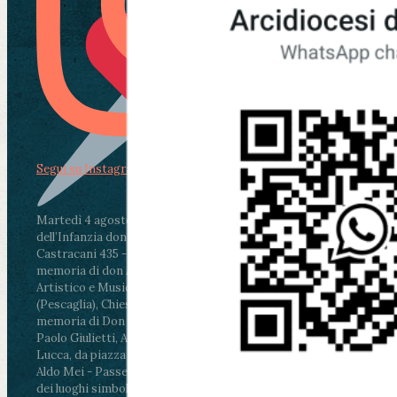
Segui su Instagram
Martedì 4 agosto2026
ore 11:30 - Lucca, Scuola
dell’Infanzia don Aldo Mei - Viale Castruccio
Castracani 435 - Inaugurazione murales in
memoria di don Aldo Mei curato dal Liceo
Artistico e Musicale “Passaglia”
.
ore 18 - Fiano
(Pescaglia), Chiesa parrocchiale - Messa in
memoria di Don Aldo Mei celebrata da mons.
Paolo Giulietti, Arcivescovo di Lucca
.
ore 20.30 -
Lucca, da piazza San Michele al Cippo di don
Aldo Mei - Passeggiata della Memoria in alcuni
dei luoghi simbolo della città. Ritrovo alle ore