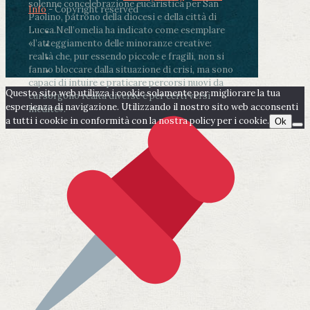
solenne concelebrazione eucaristica per San
Info
- Copyright reserved
Paolino, patrono della diocesi e della città di
Lucca.
Nell’omelia ha indicato come esemplare
«l’atteggiamento delle minoranze creative:
realtà che, pur essendo piccole e fragili, non si
fanno bloccare dalla situazione di crisi, ma sono
capaci di intuire e praticare percorsi nuovi da
Questo sito web utilizza i cookie solamente per migliorare la tua
cui sorgono realtà diverse e per certi versi
esperienza di navigazione. Utilizzando il nostro sito web acconsenti
inedite».
a tutti i cookie in conformità con la nostra policy per i cookie.
Ok