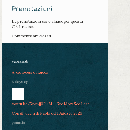
Prenotazioni
Le prenotazioni sono chiuse per questa
Celebrazione.
Comments are closed.
Facebook
Arcidiocesi di Lucca
5 days ago
youtu.be/5cAwjj0FujM
...
See More
See Less
Con gli occhi di Paolo del 1 Agosto 2026
youtu.be