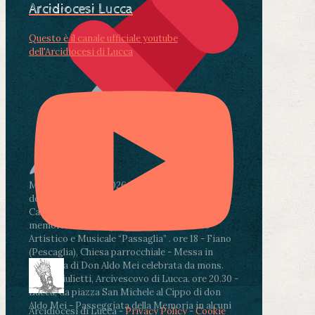
Arcidiocesi Lucca
Questo è il canale ufficiale youtube
dell'Arcidiocesi di Lucca
Martedì 4 agosto2026
ore 11:30 - Lucca, Scuola
dell’Infanzia don Aldo Mei - Viale Castruccio
Castracani 435 - Inaugurazione murales in
memoria di don Aldo Mei curato dal Liceo
Artistico e Musicale “Passaglia”
.
ore 18 - Fiano
(Pescaglia), Chiesa parrocchiale - Messa in
memoria di Don Aldo Mei celebrata da mons.
Paolo Giulietti, Arcivescovo di Lucca
.
ore 20.30 -
Lucca, da piazza San Michele al Cippo di don
Aldo Mei - Passeggiata della Memoria in alcuni
Arcidiocesi di Lucca -
Privacy Policy
-
Cookie