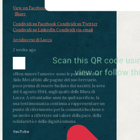
View on Facebook
·
Share
Condividi su Facebook
Condividi su Twitter
Condividi su LinkedIn
Condividi via email
Arcidiocesi di Lucca
2 weeks ago
«Non muore l’amore»: sono le parole che don
Aldo Mei affidò alle pagine del suo breviario,
poco prima di essere fucilato dai nazisti, la sera
del 4 agosto 1944, sugli spalti delle Mura di
Lucca. A ottantadue anni da quel sacrificio, la
sua testimonianza continua a rappresentare un
punto di riferimento per la comunità lucchese e
un invito a riflettere sul valore della pace, della
solidarietà e della dignità umana.
YouTube