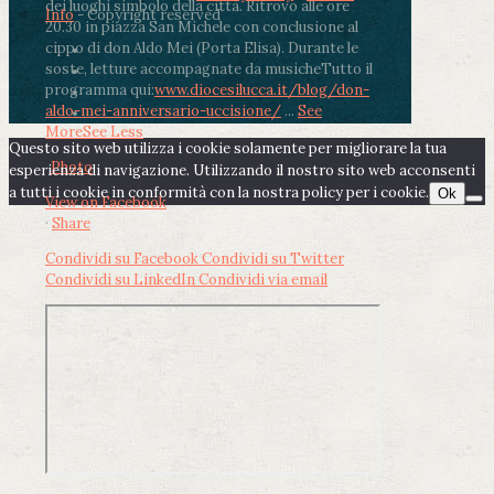
dei luoghi simbolo della città. Ritrovo alle ore
Info
- Copyright reserved
20.30 in piazza San Michele con conclusione al
cippo di don Aldo Mei (Porta Elisa). Durante le
soste, letture accompagnate da musiche
Tutto il
programma qui:
www.diocesilucca.it/blog/don-
aldo-mei-anniversario-uccisione/
...
See
More
See Less
Questo sito web utilizza i cookie solamente per migliorare la tua
Photo
esperienza di navigazione. Utilizzando il nostro sito web acconsenti
a tutti i cookie in conformità con la nostra policy per i cookie.
Ok
View on Facebook
·
Share
Condividi su Facebook
Condividi su Twitter
Condividi su LinkedIn
Condividi via email