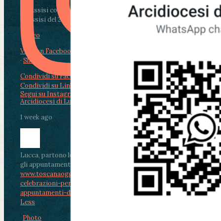
Da Assisi con i giovani per Celebrare il Perdono
di Assisi del 2 Ag...
Video
View on Facebook
·
Share
Condividi su Facebook
Condividi su Twitter
Condividi su LinkedIn
Condividi via email
Segui su Instagram
Arcidiocesi di Lucca
1 week ago
Lucca, partono le celebrazioni per don Aldo Mei:
gli appuntamenti dal 2 al 4 agosto
www.toscanaoggi.it/lucca-partono-le-
celebrazioni-per-don-aldo-mei-gli-
appuntamenti-dal-2-al-4-ago...
...
See More
See
Less
Photo