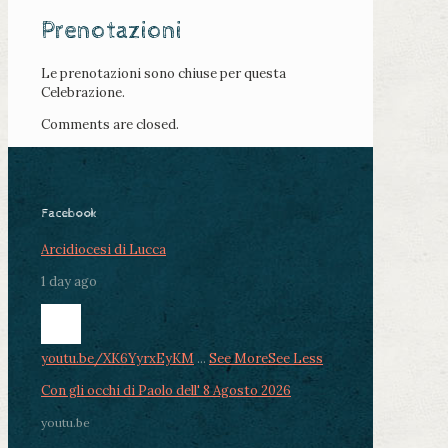
Prenotazioni
Le prenotazioni sono chiuse per questa
Celebrazione.
Comments are closed.
Facebook
Arcidiocesi di Lucca
1 day ago
youtu.be/XK6YyrxEyKM
...
See More
See Less
Con gli occhi di Paolo dell' 8 Agosto 2026
youtu.be