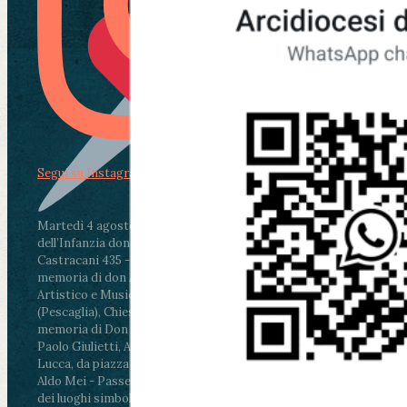
Segui su Instagram
Martedì 4 agosto2026
ore 11:30 - Lucca, Scuola
dell’Infanzia don Aldo Mei - Viale Castruccio
Castracani 435 - Inaugurazione murales in
memoria di don Aldo Mei curato dal Liceo
Artistico e Musicale “Passaglia”
.
ore 18 - Fiano
(Pescaglia), Chiesa parrocchiale - Messa in
memoria di Don Aldo Mei celebrata da mons.
Paolo Giulietti, Arcivescovo di Lucca
.
ore 20.30 -
Lucca, da piazza San Michele al Cippo di don
Aldo Mei - Passeggiata della Memoria in alcuni
dei luoghi simbolo della città. Ritrovo alle ore