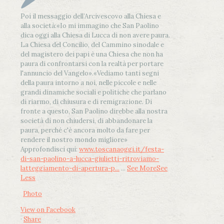
Poi il messaggio dell’Arcivescovo alla Chiesa e
alla società:
«Io mi immagino che San Paolino
dica oggi alla Chiesa di Lucca di non avere paura.
La Chiesa del Concilio, del Cammino sinodale e
del magistero dei papi è una Chiesa che non ha
paura di confrontarsi con la realtà per portare
l'annuncio del Vangelo»
.
«Vediamo tanti segni
della paura intorno a noi, nelle piccole e nelle
grandi dinamiche sociali e politiche che parlano
di riarmo, di chiusura e di remigrazione. Di
fronte a questo, San Paolino direbbe alla nostra
società di non chiudersi, di abbandonare la
paura, perché c'è ancora molto da fare per
rendere il nostro mondo migliore»
Approfondisci qui:
www.toscanaoggi.it/festa-
di-san-paolino-a-lucca-giulietti-ritroviamo-
latteggiamento-di-apertura-p...
...
See More
See
Less
Photo
View on Facebook
·
Share