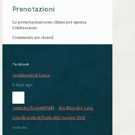
Prenotazioni
Le prenotazioni sono chiuse per questa
Celebrazione.
Comments are closed.
Facebook
Arcidiocesi di Lucca
6 days ago
youtu.be/5cAwjj0FujM
...
See More
See Less
Con gli occhi di Paolo del 1 Agosto 2026
youtu.be