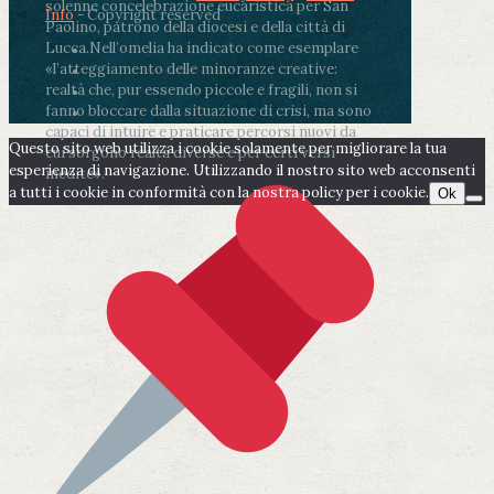
solenne concelebrazione eucaristica per San
Info
- Copyright reserved
Paolino, patrono della diocesi e della città di
Lucca.
Nell’omelia ha indicato come esemplare
«l’atteggiamento delle minoranze creative:
realtà che, pur essendo piccole e fragili, non si
fanno bloccare dalla situazione di crisi, ma sono
capaci di intuire e praticare percorsi nuovi da
Questo sito web utilizza i cookie solamente per migliorare la tua
cui sorgono realtà diverse e per certi versi
esperienza di navigazione. Utilizzando il nostro sito web acconsenti
inedite».
a tutti i cookie in conformità con la nostra policy per i cookie.
Ok