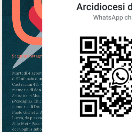
Segui su Instagram
Martedì 4 agosto2026
ore 11:30 - Lucca, Scuola
dell’Infanzia don Aldo Mei - Viale Castruccio
Castracani 435 - Inaugurazione murales in
memoria di don Aldo Mei curato dal Liceo
Artistico e Musicale “Passaglia”
.
ore 18 - Fiano
(Pescaglia), Chiesa parrocchiale - Messa in
memoria di Don Aldo Mei celebrata da mons.
Paolo Giulietti, Arcivescovo di Lucca
.
ore 20.30 -
Lucca, da piazza San Michele al Cippo di don
Aldo Mei - Passeggiata della Memoria in alcuni
dei luoghi simbolo della città. Ritrovo alle ore