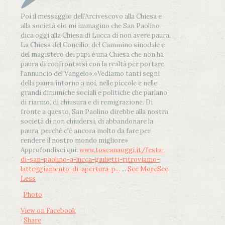
Poi il messaggio dell’Arcivescovo alla Chiesa e
alla società:
«Io mi immagino che San Paolino
dica oggi alla Chiesa di Lucca di non avere paura.
La Chiesa del Concilio, del Cammino sinodale e
del magistero dei papi è una Chiesa che non ha
paura di confrontarsi con la realtà per portare
l'annuncio del Vangelo»
.
«Vediamo tanti segni
della paura intorno a noi, nelle piccole e nelle
grandi dinamiche sociali e politiche che parlano
di riarmo, di chiusura e di remigrazione. Di
fronte a questo, San Paolino direbbe alla nostra
società di non chiudersi, di abbandonare la
paura, perché c'è ancora molto da fare per
rendere il nostro mondo migliore»
Approfondisci qui:
www.toscanaoggi.it/festa-
di-san-paolino-a-lucca-giulietti-ritroviamo-
latteggiamento-di-apertura-p...
...
See More
See
Less
Photo
View on Facebook
·
Share