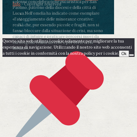
solenne concelebrazione eucaristica per San
Info
- Copyright reserved
Paolino, patrono della diocesi e della città di
Lucca.
Nell’omelia ha indicato come esemplare
«l’atteggiamento delle minoranze creative:
realtà che, pur essendo piccole e fragili, non si
fanno bloccare dalla situazione di crisi, ma sono
capaci di intuire e praticare percorsi nuovi da
Questo sito web utilizza i cookie solamente per migliorare la tua
cui sorgono realtà diverse e per certi versi
esperienza di navigazione. Utilizzando il nostro sito web acconsenti
inedite».
a tutti i cookie in conformità con la nostra policy per i cookie.
Ok