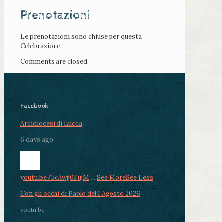
Prenotazioni
Le prenotazioni sono chiuse per questa
Celebrazione.
Comments are closed.
Facebook
Arcidiocesi di Lucca
6 days ago
youtu.be/5cAwjj0FujM
...
See More
See Less
Con gli occhi di Paolo del 1 Agosto 2026
youtu.be