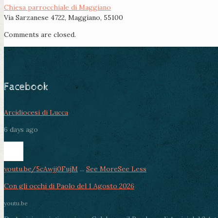
Chiesa parrocchiale di Maggiano
Via Sarzanese 4722, Maggiano, 55100
Comments are closed.
Facebook
Arcidiocesi di Lucca
6 days ago
youtu.be/5cAwjj0FujM
...
See More
See Less
Con gli occhi di Paolo del 1 Agosto 2026
youtu.be