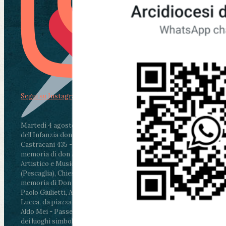
Segui su Instagram
Martedì 4 agosto2026
ore 11:30 - Lucca, Scuola
dell’Infanzia don Aldo Mei - Viale Castruccio
Castracani 435 - Inaugurazione murales in
memoria di don Aldo Mei curato dal Liceo
Artistico e Musicale “Passaglia”
.
ore 18 - Fiano
(Pescaglia), Chiesa parrocchiale - Messa in
memoria di Don Aldo Mei celebrata da mons.
Paolo Giulietti, Arcivescovo di Lucca
.
ore 20.30 -
Lucca, da piazza San Michele al Cippo di don
Aldo Mei - Passeggiata della Memoria in alcuni
dei luoghi simbolo della città. Ritrovo alle ore