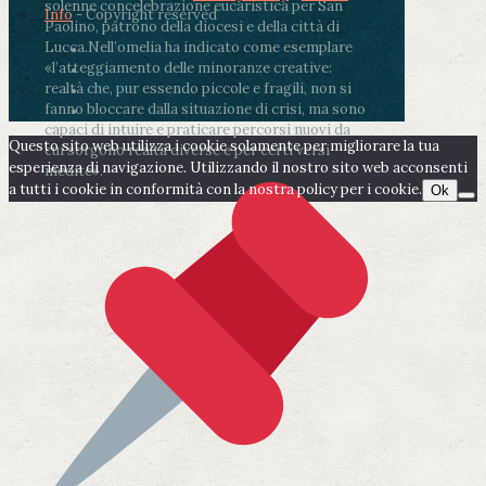
solenne concelebrazione eucaristica per San
Info
- Copyright reserved
Paolino, patrono della diocesi e della città di
Lucca.
Nell’omelia ha indicato come esemplare
«l’atteggiamento delle minoranze creative:
realtà che, pur essendo piccole e fragili, non si
fanno bloccare dalla situazione di crisi, ma sono
capaci di intuire e praticare percorsi nuovi da
Questo sito web utilizza i cookie solamente per migliorare la tua
cui sorgono realtà diverse e per certi versi
esperienza di navigazione. Utilizzando il nostro sito web acconsenti
inedite».
a tutti i cookie in conformità con la nostra policy per i cookie.
Ok