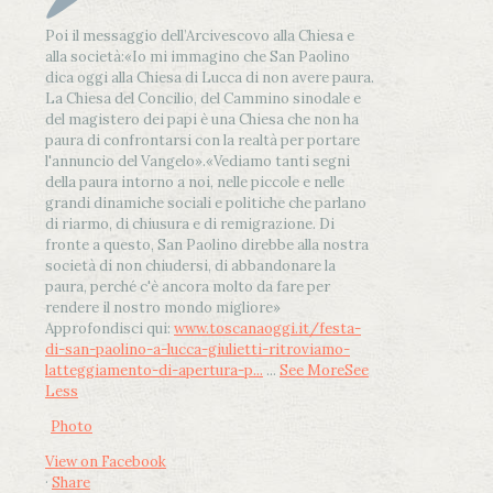
Poi il messaggio dell’Arcivescovo alla Chiesa e
alla società:
«Io mi immagino che San Paolino
dica oggi alla Chiesa di Lucca di non avere paura.
La Chiesa del Concilio, del Cammino sinodale e
del magistero dei papi è una Chiesa che non ha
paura di confrontarsi con la realtà per portare
l'annuncio del Vangelo»
.
«Vediamo tanti segni
della paura intorno a noi, nelle piccole e nelle
grandi dinamiche sociali e politiche che parlano
di riarmo, di chiusura e di remigrazione. Di
fronte a questo, San Paolino direbbe alla nostra
società di non chiudersi, di abbandonare la
paura, perché c'è ancora molto da fare per
rendere il nostro mondo migliore»
Approfondisci qui:
www.toscanaoggi.it/festa-
di-san-paolino-a-lucca-giulietti-ritroviamo-
latteggiamento-di-apertura-p...
...
See More
See
Less
Photo
View on Facebook
·
Share