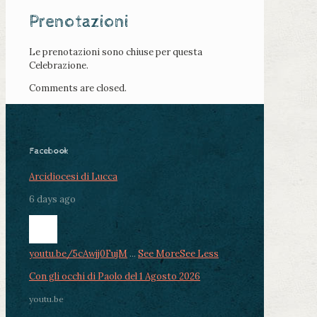
Prenotazioni
Le prenotazioni sono chiuse per questa
Celebrazione.
Comments are closed.
Facebook
Arcidiocesi di Lucca
6 days ago
youtu.be/5cAwjj0FujM
...
See More
See Less
Con gli occhi di Paolo del 1 Agosto 2026
youtu.be