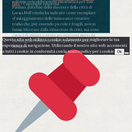
solenne concelebrazione eucaristica per San
Info
- Copyright reserved
Paolino, patrono della diocesi e della città di
Lucca.
Nell’omelia ha indicato come esemplare
«l’atteggiamento delle minoranze creative:
realtà che, pur essendo piccole e fragili, non si
fanno bloccare dalla situazione di crisi, ma sono
capaci di intuire e praticare percorsi nuovi da
Questo sito web utilizza i cookie solamente per migliorare la tua
cui sorgono realtà diverse e per certi versi
esperienza di navigazione. Utilizzando il nostro sito web acconsenti
inedite».
a tutti i cookie in conformità con la nostra policy per i cookie.
Ok