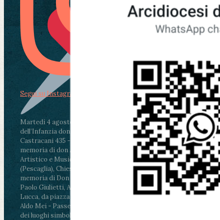
Segui su Instagram
Martedì 4 agosto2026
ore 11:30 - Lucca, Scuola
dell’Infanzia don Aldo Mei - Viale Castruccio
Castracani 435 - Inaugurazione murales in
memoria di don Aldo Mei curato dal Liceo
Artistico e Musicale “Passaglia”
.
ore 18 - Fiano
(Pescaglia), Chiesa parrocchiale - Messa in
memoria di Don Aldo Mei celebrata da mons.
Paolo Giulietti, Arcivescovo di Lucca
.
ore 20.30 -
Lucca, da piazza San Michele al Cippo di don
Aldo Mei - Passeggiata della Memoria in alcuni
dei luoghi simbolo della città. Ritrovo alle ore