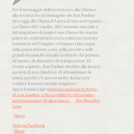
Poi il messaggio dell’Arcivescovo alla Chiesa e
alla società:
«Io mi immagino che San Paolino
dica oggi alla Chiesa di Lucca di non avere paura.
La Chiesa del Concilio, del Cammino sinodale e
del magistero dei papi è una Chiesa che non ha
paura di confrontarsi con la realtà per portare
l'annuncio del Vangelo»
.
«Vediamo tanti segni
della paura intorno a noi, nelle piccole e nelle
grandi dinamiche sociali e politiche che parlano
di riarmo, di chiusura e di remigrazione. Di
fronte a questo, San Paolino direbbe alla nostra
società di non chiudersi, di abbandonare la
paura, perché c'è ancora molto da fare per
rendere il nostro mondo migliore»
Approfondisci qui:
www.toscanaoggi.it/festa-
di-san-paolino-a-lucca-giulietti-ritroviamo-
latteggiamento-di-apertura-p...
...
See More
See
Less
Photo
View on Facebook
·
Share