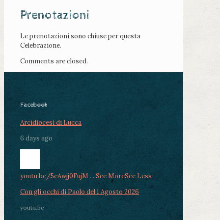
Prenotazioni
Le prenotazioni sono chiuse per questa
Celebrazione.
Comments are closed.
Facebook
Arcidiocesi di Lucca
6 days ago
youtu.be/5cAwjj0FujM
...
See More
See Less
Con gli occhi di Paolo del 1 Agosto 2026
youtu.be