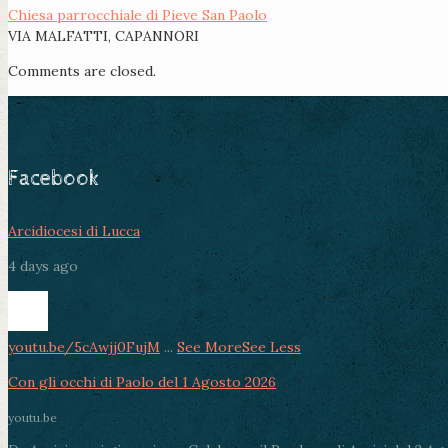
Chiesa parrocchiale di Pieve San Paolo
VIA MALFATTI, CAPANNORI
Comments are closed.
Facebook
Arcidiocesi di Lucca
4 days ago
youtu.be/5cAwjj0FujM
...
See More
See Less
Con gli occhi di Paolo del 1 Agosto 2026
youtu.be