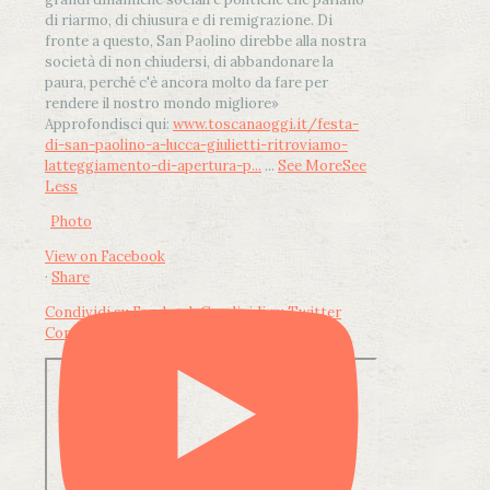
di riarmo, di chiusura e di remigrazione. Di
fronte a questo, San Paolino direbbe alla nostra
società di non chiudersi, di abbandonare la
paura, perché c'è ancora molto da fare per
rendere il nostro mondo migliore»
Approfondisci qui:
www.toscanaoggi.it/festa-
di-san-paolino-a-lucca-giulietti-ritroviamo-
latteggiamento-di-apertura-p...
...
See More
See
Less
Photo
View on Facebook
·
Share
Condividi su Facebook
Condividi su Twitter
Condividi su LinkedIn
Condividi via email