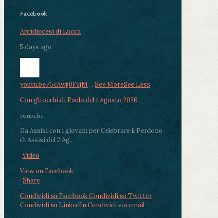
Facebook
Arcidiocesi di Lucca
5 days ago
youtu.be/5cAwjj0FujM
...
See More
See Less
Con gli occhi di Paolo del 1 Agosto 2026
youtu.be
Da Assisi con i giovani per Celebrare il Perdono
di Assisi del 2 Ag...
Video
View on Facebook
·
Share
Condividi su Facebook
Condividi su Twitter
Condividi su LinkedIn
Condividi via email