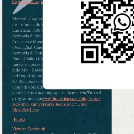
Segui su Instagram
Martedì 4 agosto2026
ore 11:30 - Lucca, Scuola
dell’Infanzia don Aldo Mei - Viale Castruccio
Castracani 435 - Inaugurazione murales in
memoria di don Aldo Mei curato dal Liceo
Artistico e Musicale “Passaglia”
.
ore 18 - Fiano
(Pescaglia), Chiesa parrocchiale - Messa in
memoria di Don Aldo Mei celebrata da mons.
Paolo Giulietti, Arcivescovo di Lucca
.
ore 20.30 -
Lucca, da piazza San Michele al Cippo di don
Aldo Mei - Passeggiata della Memoria in alcuni
dei luoghi simbolo della città. Ritrovo alle ore
20.30 in piazza San Michele con conclusione al
cippo di don Aldo Mei (Porta Elisa). Durante le
soste, letture accompagnate da musiche
Tutto il
programma qui:
www.diocesilucca.it/blog/don-
aldo-mei-anniversario-uccisione/
...
See
More
See Less
Photo
View on Facebook