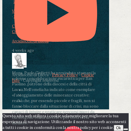
Photo
View on Facebook
·
Share
Condividi su Facebook
Condividi su Twitter
Condividi su LinkedIn
Condividi via email
Arcidiocesi di Lucca
4 weeks ago
Mons. Paolo Giulietti ha presieduto stamani la
Arcidiocesi di Lucca -
Privacy Policy
-
Cookie
solenne concelebrazione eucaristica per San
Info
- Copyright reserved
Paolino, patrono della diocesi e della città di
Lucca.
Nell’omelia ha indicato come esemplare
«l’atteggiamento delle minoranze creative:
realtà che, pur essendo piccole e fragili, non si
fanno bloccare dalla situazione di crisi, ma sono
capaci di intuire e praticare percorsi nuovi da
Questo sito web utilizza i cookie solamente per migliorare la tua
cui sorgono realtà diverse e per certi versi
esperienza di navigazione. Utilizzando il nostro sito web acconsenti
inedite».
a tutti i cookie in conformità con la nostra policy per i cookie.
Ok