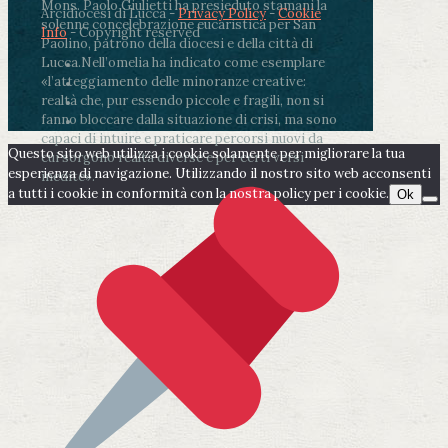
Mons. Paolo Giulietti ha presieduto stamani la
Arcidiocesi di Lucca -
Privacy Policy
-
Cookie
solenne concelebrazione eucaristica per San
Info
- Copyright reserved
Paolino, patrono della diocesi e della città di
Lucca.
Nell’omelia ha indicato come esemplare
«l’atteggiamento delle minoranze creative:
realtà che, pur essendo piccole e fragili, non si
fanno bloccare dalla situazione di crisi, ma sono
capaci di intuire e praticare percorsi nuovi da
Questo sito web utilizza i cookie solamente per migliorare la tua
cui sorgono realtà diverse e per certi versi
esperienza di navigazione. Utilizzando il nostro sito web acconsenti
inedite».
a tutti i cookie in conformità con la nostra policy per i cookie.
Ok