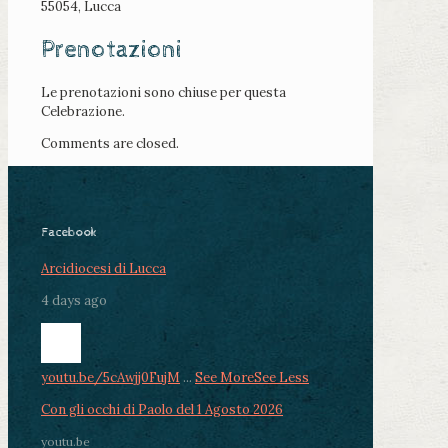
55054, Lucca
Prenotazioni
Le prenotazioni sono chiuse per questa
Celebrazione.
Comments are closed.
Facebook
Arcidiocesi di Lucca
4 days ago
youtu.be/5cAwjj0FujM
...
See More
See Less
Con gli occhi di Paolo del 1 Agosto 2026
youtu.be