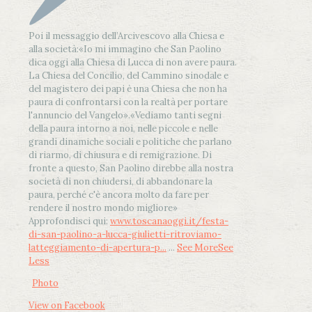
Poi il messaggio dell’Arcivescovo alla Chiesa e
alla società:
«Io mi immagino che San Paolino
dica oggi alla Chiesa di Lucca di non avere paura.
La Chiesa del Concilio, del Cammino sinodale e
del magistero dei papi è una Chiesa che non ha
paura di confrontarsi con la realtà per portare
l'annuncio del Vangelo»
.
«Vediamo tanti segni
della paura intorno a noi, nelle piccole e nelle
grandi dinamiche sociali e politiche che parlano
di riarmo, di chiusura e di remigrazione. Di
fronte a questo, San Paolino direbbe alla nostra
società di non chiudersi, di abbandonare la
paura, perché c'è ancora molto da fare per
rendere il nostro mondo migliore»
Approfondisci qui:
www.toscanaoggi.it/festa-
di-san-paolino-a-lucca-giulietti-ritroviamo-
latteggiamento-di-apertura-p...
...
See More
See
Less
Photo
View on Facebook