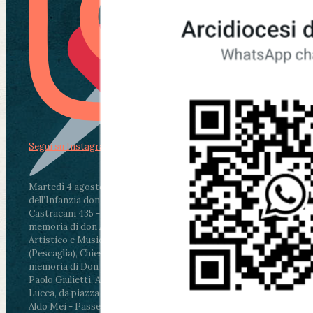
Segui su Instagram
Martedì 4 agosto2026
ore 11:30 - Lucca, Scuola
dell’Infanzia don Aldo Mei - Viale Castruccio
Castracani 435 - Inaugurazione murales in
memoria di don Aldo Mei curato dal Liceo
Artistico e Musicale “Passaglia”
.
ore 18 - Fiano
(Pescaglia), Chiesa parrocchiale - Messa in
memoria di Don Aldo Mei celebrata da mons.
Paolo Giulietti, Arcivescovo di Lucca
.
ore 20.30 -
Lucca, da piazza San Michele al Cippo di don
Aldo Mei - Passeggiata della Memoria in alcuni