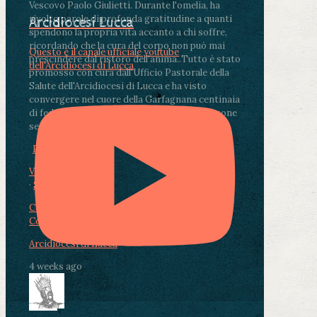
Vescovo Paolo Giulietti. Durante l'omelia, ha
rivolto parole di profonda gratitudine a quanti
Arcidiocesi Lucca
spendono la propria vita accanto a chi soffre,
ricordando che la cura del corpo non può mai
Questo è il canale ufficiale youtube
prescindere dal ristoro dell'anima.
.
Tutto è stato
dell'Arcidiocesi di Lucca
promosso con cura dall'Ufficio Pastorale della
Salute dell'Arcidiocesi di Lucca e ha visto
convergere nel cuore della Garfagnana centinaia
di fedeli, operatori sanitari, volontari e persone
segnate dalla malattia.
...
See More
See Less
Photo
View on Facebook
·
Share
Condividi su Facebook
Condividi su Twitter
Condividi su LinkedIn
Condividi via email
Arcidiocesi di Lucca
4 weeks ago