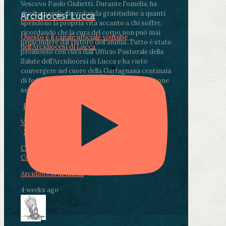
Vescovo Paolo Giulietti. Durante l'omelia, ha
rivolto parole di profonda gratitudine a quanti
Arcidiocesi Lucca
spendono la propria vita accanto a chi soffre,
ricordando che la cura del corpo non può mai
Questo è il canale ufficiale youtube
prescindere dal ristoro dell'anima.
.
Tutto è stato
dell'Arcidiocesi di Lucca
promosso con cura dall'Ufficio Pastorale della
Salute dell'Arcidiocesi di Lucca e ha visto
convergere nel cuore della Garfagnana centinaia
di fedeli, operatori sanitari, volontari e persone
segnate dalla malattia.
...
See More
See Less
Photo
View on Facebook
·
Share
Condividi su Facebook
Condividi su Twitter
Condividi su LinkedIn
Condividi via email
Arcidiocesi di Lucca
4 weeks ago