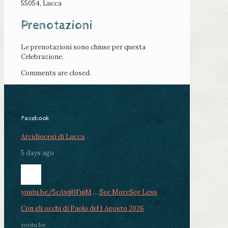
55054, Lucca
Prenotazioni
Le prenotazioni sono chiuse per questa
Celebrazione.
Comments are closed.
Facebook
Arcidiocesi di Lucca
5 days ago
youtu.be/5cAwjj0FujM
...
See More
See Less
Con gli occhi di Paolo del 1 Agosto 2026
youtu.be