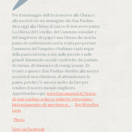
Poi il messaggio dell’Arcivescovo alla Chiesa e
alla società:
«Io mi immagino che San Paolino
dica oggi alla Chiesa di Lucca di non avere paura.
La Chiesa del Concilio, del Cammino sinodale e
del magistero dei papi è una Chiesa che non ha
paura di confrontarsi con la realtà per portare
l'annuncio del Vangelo»
.
«Vediamo tanti segni
della paura intorno a noi, nelle piccole e nelle
grandi dinamiche sociali e politiche che parlano
di riarmo, di chiusura e di remigrazione. Di
fronte a questo, San Paolino direbbe alla nostra
società di non chiudersi, di abbandonare la
paura, perché c'è ancora molto da fare per
rendere il nostro mondo migliore»
Approfondisci qui:
www.toscanaoggi.it/festa-
di-san-paolino-a-lucca-giulietti-ritroviamo-
latteggiamento-di-apertura-p...
...
See More
See
Less
Photo
View on Facebook