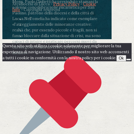
Mons. Paolo Giulietti ha presieduto stamani la
Arcidiocesi di Lucca -
Privacy Policy
-
Cookie
solenne concelebrazione eucaristica per San
Info
- Copyright reserved
Paolino, patrono della diocesi e della città di
Lucca.
Nell’omelia ha indicato come esemplare
«l’atteggiamento delle minoranze creative:
realtà che, pur essendo piccole e fragili, non si
fanno bloccare dalla situazione di crisi, ma sono
capaci di intuire e praticare percorsi nuovi da
Questo sito web utilizza i cookie solamente per migliorare la tua
cui sorgono realtà diverse e per certi versi
esperienza di navigazione. Utilizzando il nostro sito web acconsenti
inedite».
a tutti i cookie in conformità con la nostra policy per i cookie.
Ok