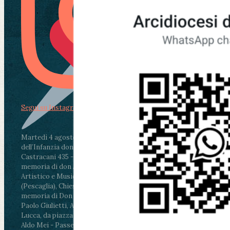
Segui su Instagram
Martedì 4 agosto2026
ore 11:30 - Lucca, Scuola
dell’Infanzia don Aldo Mei - Viale Castruccio
Castracani 435 - Inaugurazione murales in
memoria di don Aldo Mei curato dal Liceo
Artistico e Musicale “Passaglia”
.
ore 18 - Fiano
(Pescaglia), Chiesa parrocchiale - Messa in
memoria di Don Aldo Mei celebrata da mons.
Paolo Giulietti, Arcivescovo di Lucca
.
ore 20.30 -
Lucca, da piazza San Michele al Cippo di don
Aldo Mei - Passeggiata della Memoria in alcuni